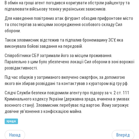
В обмін на гроші агент погодився коригувати обстріли райцентру та
підпалювати військову техніку українських захисників.
Для наведення повітряних атак фігурант обходив прифронтове місто
та спостерігав за місцями зосередження особового складу Сил
оборони.
Також зловмисник відстежив та підпалив бронемашину ЗСУ, яка
виконувала бойові завдання на передовій.
Співробітники СБУ затримали його за місцем проживання.
Паралельно з цим було убезпечено локації Сил оборони в зоні ворожої
розвідактивності.
Під час обшуків у затриманого вилучено смартфон, за допомогою
якого він збирав розвіддані та контактував з куратором від гру рф.
Слідчі Служби безпеки повідомили агенту про підозру за ч. 2 ст. 111
Кримінального кодексу України (державна зрада, вчинена в умовах
воєнного стану). Зловмисник перебуває під вартою. Йому загрожує
довічне ув’язнення з конфіскацією майна.
зрада
Назад
Вперёд