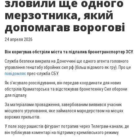
зловили ще одного
мерзотника, який
допомагав ворогові
24 апреля 2026
Він коригував обстріли міста та підпалив бронетранспортер ЗСУ.
Служба безпеки викрила на Донеччині ще одного агента головного
управління генштабу збройних сил рф (більш відомого як гру). Про це
повідомляє
прес-служба СБУ.
Як з’ясувало розслідування, він передав координати для нових
обстрілів Краматорська та відстежував бронетехніку Сил оборони
для підпалу.
За матеріалами провадження, завербованим виявився учасник
місцевого угруповання, яке займалося мародерством на місцях
ворожих прильотів.
У поле зору рашистів фігурант потрапив через Телеграм-канали, де
він публікував коментарі на підтримку кремлівського режиму.