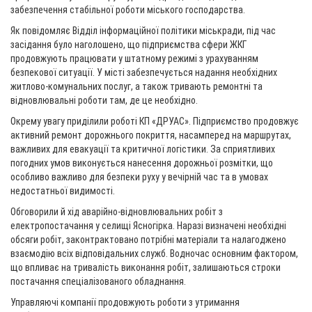
забезпечення стабільної роботи міського господарства.
Як повідомляє Відділ інформаційної політики міськради, під час
засідання було наголошено, що підприємства сфери ЖКГ
продовжують працювати у штатному режимі з урахуванням
безпекової ситуації. У місті забезпечується надання необхідних
житлово-комунальних послуг, а також тривають ремонтні та
відновлювальні роботи там, де це необхідно.
Окрему увагу приділили роботі КП «ДРУАС». Підприємство продовжує
активний ремонт дорожнього покриття, насамперед на маршрутах,
важливих для евакуації та критичної логістики. За сприятливих
погодних умов виконується нанесення дорожньої розмітки, що
особливо важливо для безпеки руху у вечірній час та в умовах
недостатньої видимості.
Обговорили й хід аварійно-відновлювальних робіт з
електропостачання у селищі Ясногірка. Наразі визначені необхідні
обсяги робіт, законтрактовано потрібні матеріали та налагоджено
взаємодію всіх відповідальних служб. Водночас основним фактором,
що впливає на тривалість виконання робіт, залишаються строки
постачання спеціалізованого обладнання.
Управляючі компанії продовжують роботи з утримання