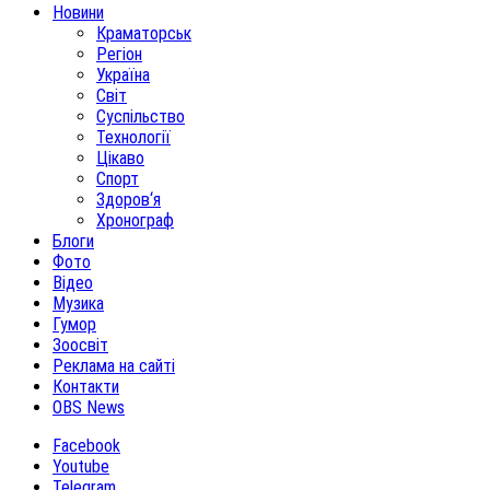
Новини
Краматорськ
Регіон
Україна
Світ
Суспільство
Технології
Цікаво
Спорт
Здоров‘я
Хронограф
Блоги
Фото
Відео
Музика
Гумор
Зоосвіт
Реклама на сайті
Контакти
OBS News
Facebook
Youtube
Telegram