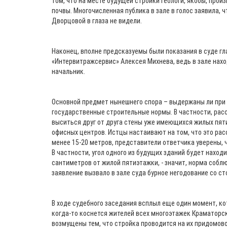
том, что на месте будущей стройки геологи, якобы, прои
почвы. Многочисленная публика в зале в голос заявила, ч
Дворцовой в глаза не видели.
Наконец, вполне предсказуемы были показания в суде гл
«Интервитражсервис» Алексея Михнева, ведь в зале нах
начальник.
Основной предмет нынешнего спора – выдержаны ли при
государственные строительные нормы. В частности, расс
выситься друг от друга стены уже имеющихся жилых пят
офисных центров. Истцы настаивают на том, что это ра
менее 15-20 метров, представители ответчика уверены, 
В частности, угол одного из будущих зданий будет находи
сантиметров от жилой пятиэтажки, - значит, норма соблю
заявление вызвало в зале суда бурное негодование со ст
В ходе судебного заседания всплыл еще один момент, кот
когда-то коснется жителей всех многоэтажек Краматорс
возмущены тем, что стройка проводится на их придомово