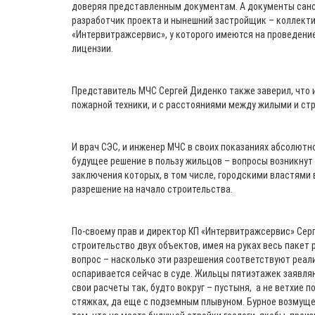
доверяя представленным документам. А документы сан
разработчик проекта и нынешний застройщик – коллект
«Интервитражсервис», у которого имеются на проведени
лицензии.
Представитель МЧС Сергей Диденко также заверил, что 
пожарной техники, и с расстояниями между жилыми и ст
И врач СЭС, и инженер МЧС в своих показаниях абсолютно
будущее решение в пользу жильцов – вопросы возникнут и
заключения которых, в том числе, городскими властями 
разрешение на начало строительства.
По-своему прав и директор КП «Интервитражсервис» Серг
строительство двух объектов, имея на руках весь пакет
вопрос – насколько эти разрешения соответствуют реали
оспаривается сейчас в суде. Жильцы пятиэтажек заявля
свои расчеты так, будто вокруг – пустыня, а не ветхие 
стяжках, да еще с подземным плывуном. Бурное возмуще