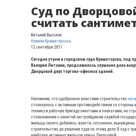
Суд по Дворцово
считать сантиме
Виталий Выголов
Новини Краматорська
12 сентября 2011
Сегодня утром в городском суде Краматорска, под 
Валерия Литовки, продолжилось слушание дела вокру
Дворцовой двух торгово-офисных зданий.
Напомним, что одобренное властями строительство
нач
столкнулось с активным противодействием со стороны 
технику и рабочую бригаду пикетами и плакатами, на ст
столкновения с нанятой застройщиком службой государс
жильцы своего добились: власти, сессионно, вынуждены
строительство до решения суда по этому делу. В суд с 
наиболее активных жильцов улицы Дворцовой.