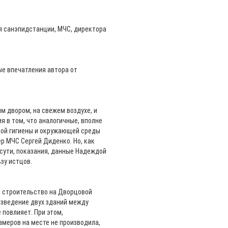
я санэпидстанции, МЧС, директора
е впечатления автора от
м двором, на свежем воздухе, и
я в том, что аналогичные, вполне
ной гигиены и окружающей среды
 МЧС Сергей Диденко. Но, как
 сути, показания, данные Надеждой
зу истцов.
, строительство на Дворцовой
озведение двух зданий между
повлияет. При этом,
меров на месте не производила,