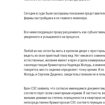
Сегодня в суде были заслушаны показания представител
фирмы-застройщика и ее главного инженера.
Все нижеследующее прошу расценивать как субъективны
увиденного и услышанного на процессе.
Любой из нас хотел бы жить в крепком дворе с просторны
видеть из окон приятный глазу вид. Нет никакого сомнени
естественные, желания имеют и врач отдела коммуналь
санэпидстанции Краматорска Надежда Жолудь, и инженер
говорится, место сидения определяет точку зрения. И по
Жолудь и Сергеем Диденко, свидетельствовали не в поль
Врач СЭС заявила, что согласно имеющимся документам
соответствует всем санитарным нормам. В частности, в
жилыми домами на степень освещенности в квартирах не 
непосредственно Краматорская СЭС соответствующих за