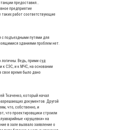
станции предоставил…
ивное предприятие
е таких работ соответствующие
и с подъездными путями для
роящимися зданиями проблем нет.
 логичны. Ведь, прими суд
 к СЭС, и к МЧС, на основании
в свое время было дано
ей Ткаченко, который начал
 разрешающих документов. Другой
ям, что, собственно, и
ют, что проектировщики строили
полуаварийные «хрущевки» на
ние в зале вызвало заявление о