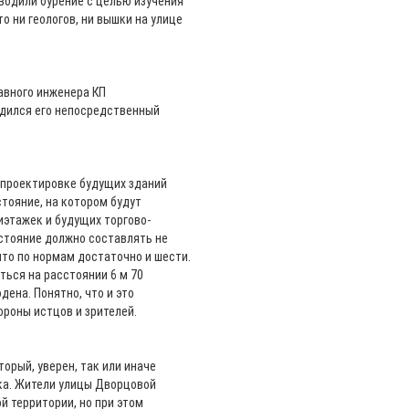
зводили бурение с целью изучения
то ни геологов, ни вышки на улице
авного инженера КП
одился его непосредственный
 проектировке будущих зданий
тояние, на котором будут
иэтажек и будущих торгово-
сстояние должно составлять не
что по нормам достаточно и шести.
ться на расстоянии 6 м 70
дена. Понятно, что и это
ороны истцов и зрителей.
орый, уверен, так или иначе
ка. Жители улицы Дворцовой
й территории, но при этом