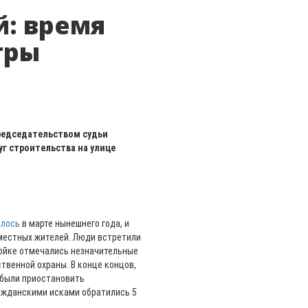
й: время
тры
председательством судьи
г строительства на улице
алось
в марте нынешнего года, и
местных жителей. Люди встретили
ройке отмечались незначительные
твенной охраны. В конце концов,
 были приостановить
гражданскими исками обратились 5