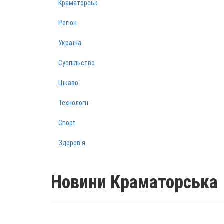
Краматорськ
Регіон
Україна
Суспільство
Цікаво
Технології
Спорт
Здоров‘я
Новини Краматорська