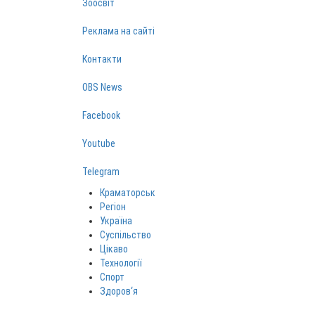
Зоосвіт
Реклама на сайті
Контакти
OBS News
Facebook
Youtube
Telegram
Краматорськ
Регіон
Україна
Суспільство
Цікаво
Технології
Спорт
Здоров‘я