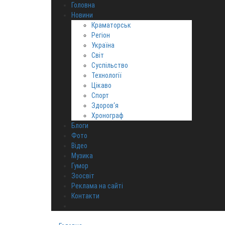
Головна
Новини
Краматорськ
Регіон
Україна
Світ
Суспільство
Технології
Цікаво
Спорт
Здоров‘я
Хронограф
Блоги
Фото
Відео
Музика
Гумор
Зоосвіт
Реклама на сайті
Контакти