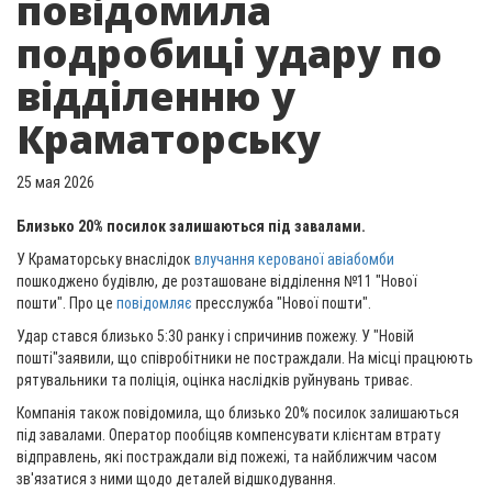
повідомила
подробиці удару по
відділенню у
Краматорську
25 мая 2026
Близько 20% посилок залишаються під завалами.
У Краматорську внаслідок
влучання керованої авіабомби
пошкоджено будівлю, де розташоване відділення №11 "Нової
пошти". Про це
повідомляє
пресслужба "Нової пошти".
Удар стався близько 5:30 ранку і спричинив пожежу. У "Новій
пошті"заявили, що співробітники не постраждали. На місці працюють
рятувальники та поліція, оцінка наслідків руйнувань триває.
Компанія також повідомила, що близько 20% посилок залишаються
під завалами. Оператор пообіцяв компенсувати клієнтам втрату
відправлень, які постраждали від пожежі, та найближчим часом
зв'язатися з ними щодо деталей відшкодування.