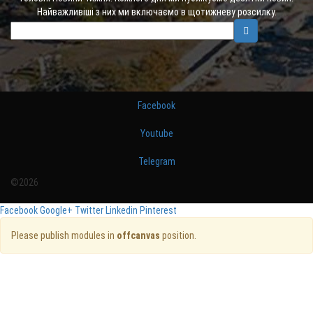
Найважливіші з них ми включаємо в щотижневу розсилку.
Facebook
Youtube
Telegram
©2026
Facebook
Google+
Twitter
Linkedin
Pinterest
Please publish modules in
offcanvas
position.