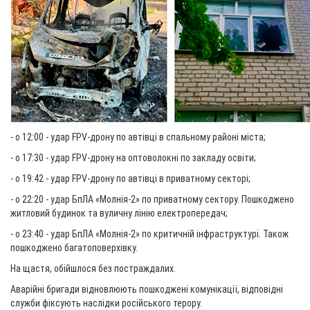
- о 12:00 - удар FPV-дрону по автівці в спальному районі міста;
- о 17:30 - удар FPV-дрону на оптоволокні по закладу освіти;
- о 19:42 - удар FPV-дрону по автівці в приватному секторі;
- о 22:20 - удар БпЛА «Молнія-2» по приватному сектору. Пошкоджено
житловий будинок та вуличну лінію електропередач;
- о 23:40 - удар БпЛА «Молнія-2» по критичній інфраструктурі. Також
пошкоджено багатоповерхівку.
На щастя, обійшлося без постраждалих.
Аварійні бригади відновлюють пошкоджені комунікації, відповідні
служби фіксують наслідки російського терору.