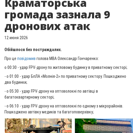
Краматорська
громада зазнала 9
дронових атак
12 июня 2026
Обійшлося без постраждалих.
Про це
повідомив
голова МВА Олександр Гончаренко:
о 00:30 - удар FPV-дрону по житловому будинку в приватному секторі;
- о 01:00 - удар БпЛА «Молнія-2» по приватному сектору. Пошкоджено
два будинки;
- о 05:30 - удар FPV-дрону на оптоволокні по автівці в
багатоквартирному секторі;
- о 06:10 - удар FPV-дрону на оптоволокні по одному з мікрорайонів.
Пошкоджено автівку медиків та багатоповерхівку;