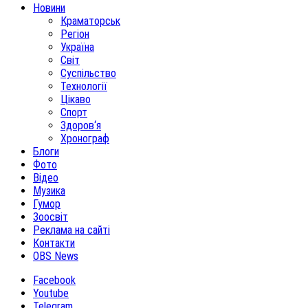
Новини
Краматорськ
Регіон
Україна
Світ
Суспільство
Технології
Цікаво
Спорт
Здоров‘я
Хронограф
Блоги
Фото
Відео
Музика
Гумор
Зоосвіт
Реклама на сайті
Контакти
OBS News
Facebook
Youtube
Telegram