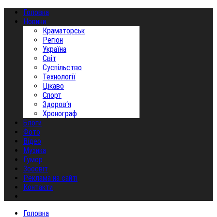
Головна
Новини
Краматорськ
Регіон
Україна
Світ
Суспільство
Технології
Цікаво
Спорт
Здоров‘я
Хронограф
Блоги
Фото
Відео
Музика
Гумор
Зоосвіт
Реклама на сайті
Контакти
Головна