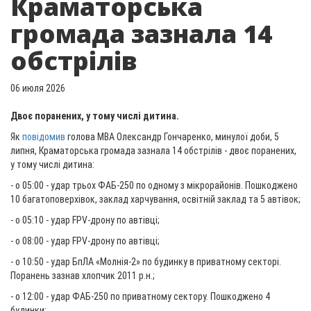
Краматорська
громада зазнала 14
обстрілів
06 июля 2026
Двоє поранених, у тому числі дитина.
Як
повідомив
голова МВА Олександр Гончаренко, минулої доби, 5
липня, Краматорська громада зазнала 14 обстрілів - двоє поранених,
у тому числі дитина:
- о 05:00 - удар трьох ФАБ-250 по одному з мікрорайонів. Пошкоджено
10 багатоповерхівок, заклад харчування, освітній заклад та 5 автівок;
- о 05:10 - удар FPV-дрону по автівці;
- о 08:00 - удар FPV-дрону по автівці;
- о 10:50 - удар БпЛА «Молнія-2» по будинку в приватному секторі.
Поранень зазнав хлопчик 2011 р.н.;
- о 12:00 - удар ФАБ-250 по приватному сектору. Пошкоджено 4
будинки;