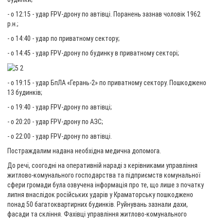
- о 12:15 - удар FPV-дрону по автівці. Поранень зазнав чоловік 1962
р.н.;
- о 14:40 - удар по приватному сектору;
- о 14:45 - удар FPV-дрону по будинку в приватному секторі;
- о 19:15 - удар БпЛА «Герань-2» по приватному сектору. Пошкоджено
13 будинків;
- о 19:40 - удар FPV-дрону по автівці;
- о 20:20 - удар FPV-дрону по АЗС;
- о 22:00 - удар FPV-дрону по автівці.
Постраждалим надана необхідна медична допомога.
До речі, соогодні на оперативній нараді з керівниками управління
житлово-комунального господарства та підприємств комунальної
сфери громади була озвучена інформація про те, що лише з початку
липня внаслідок російських ударів у Краматорську пошкоджено
понад 50 багатоквартирних будинків. Руйнувань зазнали дахи,
фасади та скління. Фахівці управління житлово-комунального