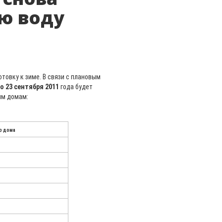
ю воду
товку к зиме. В связи с плановым
по 23 сентября 2011
года будет
им домам:
р дома