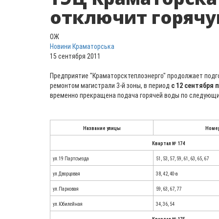
отключит горячу
ОЖ
Новини Краматорська
15 сентября 2011
Предприятие "Краматорсктеплоэнерго" продолжает подго
ремонтом магистрали 3-й зоны, в период
с 12 сентября 
временно прекращена подача горячей воды по следующ
Название улицы
Номе
Квартал № 174
ул.19 Партсъезда
51, 53, 57, 59, 61, 63, 65, 67
ул.Дворцовая
38, 42, 40-а
ул.Парковая
59, 63, 67, 77
ул.Юбилейная
34, 36, 54