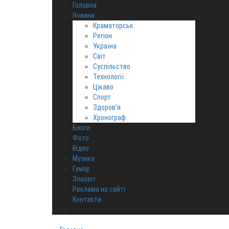
Головна
Новини
Краматорськ
Регіон
Україна
Світ
Суспільство
Технології
Цікаво
Спорт
Здоров‘я
Хронограф
Блоги
Фото
Відео
Музика
Гумор
Зоосвіт
Реклама на сайті
Контакти