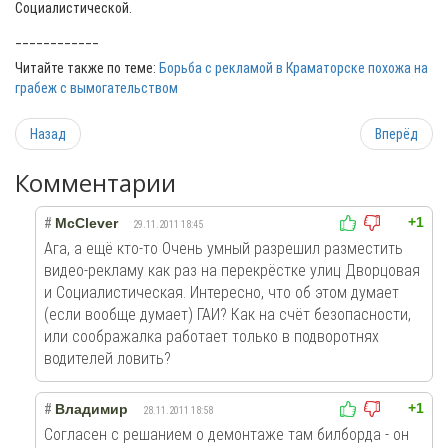
Социалистической.
____________
Читайте также по теме:
Борьба с рекламой в Краматорске похожа на
грабеж с вымогательством
Назад
Вперёд
Комментарии
+1
#
McClever
29.11.2011 18:45
Ага, а ещё кто-то Очень умный разрешил разместить
видео-рекламу как раз на перекрёстке улиц Дворцовая
и Социалистическая. Интересно, что об этом думает
(если вообще думает) ГАИ? Как на счёт безопасности,
или соображалка работает только в подворотнях
водителей ловить?
+1
#
Владимир
28.11.2011 18:58
Согласен с решанием о демонтаже там билборда - он