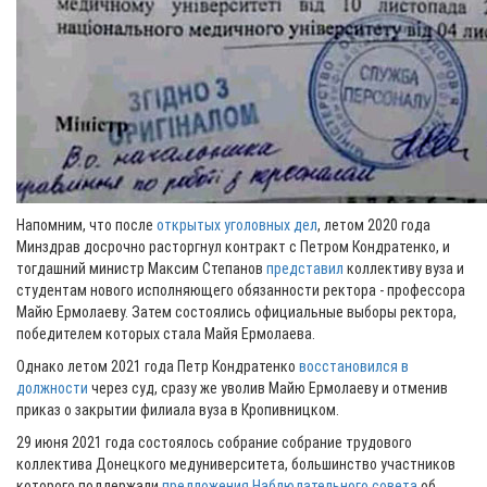
Напомним, что после
открытых уголовных дел
, летом 2020 года
Минздрав досрочно расторгнул контракт с Петром Кондратенко, и
тогдашний министр Максим Степанов
представил
коллективу вуза и
студентам нового исполняющего обязанности ректора - профессора
Майю Ермолаеву. Затем состоялись официальные выборы ректора,
победителем которых стала Майя Ермолаева.
Однако летом 2021 года Петр Кондратенко
восстановился в
должности
через суд, сразу же уволив Майю Ермолаеву и отменив
приказ о закрытии филиала вуза в Кропивницком.
29 июня 2021 года состоялось собрание собрание трудового
коллектива Донецкого медуниверситета, большинство участников
которого поддержали
предложения Наблюдательного совета
об