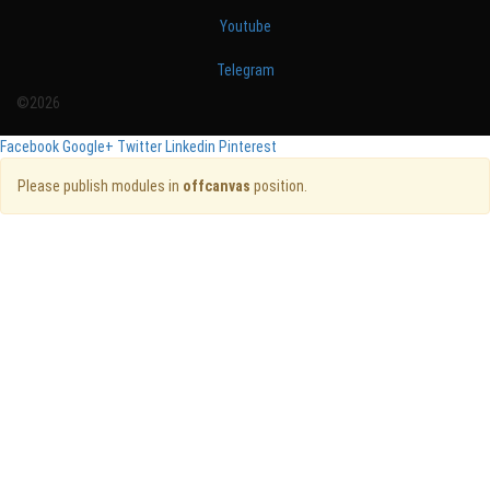
Youtube
Telegram
©2026
Facebook
Google+
Twitter
Linkedin
Pinterest
Please publish modules in
offcanvas
position.