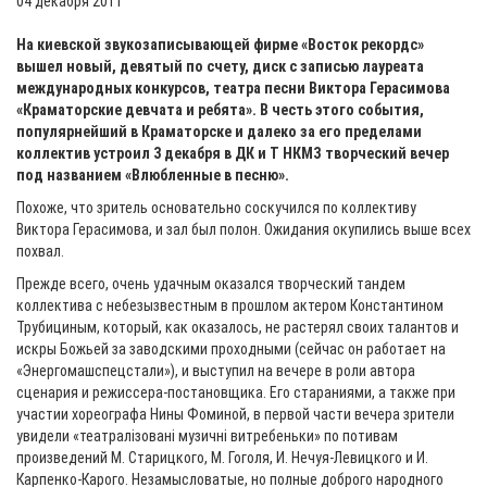
04 декабря 2011
На киевской звукозаписывающей фирме «Восток рекордс»
вышел новый, девятый по счету, диск с записью лауреата
международных конкурсов, театра песни Виктора Герасимова
«Краматорские девчата и ребята». В честь этого события,
популярнейший в Краматорске и далеко за его пределами
коллектив устроил 3 декабря в ДК и Т НКМЗ творческий вечер
под названием «Влюбленные в песню».
Похоже, что зритель основательно соскучился по коллективу
Виктора Герасимова, и зал был полон. Ожидания окупились выше всех
похвал.
Прежде всего, очень удачным оказался творческий тандем
коллектива с небезызвестным в прошлом актером Константином
Трубициным, который, как оказалось, не растерял своих талантов и
искры Божьей за заводскими проходными (сейчас он работает на
«Энергомашспецстали»), и выступил на вечере в роли автора
сценария и режиссера-постановщика. Его стараниями, а также при
участии хореографа Нины Фоминой, в первой части вечера зрители
увидели «театралiзованi музичнi витребеньки» по потивам
произведений М. Старицкого, М. Гоголя, И. Нечуя-Левицкого и И.
Карпенко-Карого. Незамысловатые, но полные доброго народного