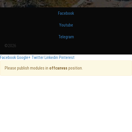
Facebook
Youtube
Telegram
©2026
Facebook
Google+
Twitter
Linkedin
Pinterest
Please publish modules in
offcanvas
position.