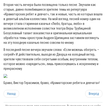
Вторая часть вечера была посвящена только песне. Звучали как
старые, давно полюбившиеся зрителю темы из репертуара
«Краматорских ребят и девчат», так и новые, часть из которых вошла
в девятый альбом коллектива. На мой взгляд, песней номер один на
вечере стала старинная казачья «Любо, братцы, любо» в
великолепном исполнении солистки театра Веры Трубициной.
Безусловный талант вокалистки и оригинальная музыкальная
обработка темы оркестром Андрея Щипицина заставили взглянуть
на эту походную казачью песню совсем по-иному.
В последней песне вечера звучали слова: «Если можешь обогреть –
согрей!» И действительно, выходя из Дворца на холодный ветер,
зрители чувствовали себя согретыми особым, внутренним теплом,
которое можно «зарядиться», лишь прикоснувшись к искреннему и
прекрасному.
Браво, Виктор Герасимов, браво, «Краматорские ребята и девчата»!
Назад
Вперёд