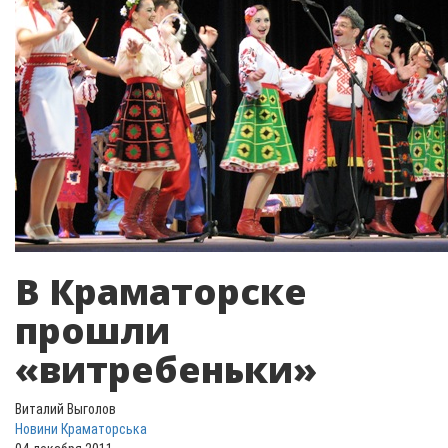
В Краматорске
прошли
«витребеньки»
Виталий Выголов
Новини Краматорська