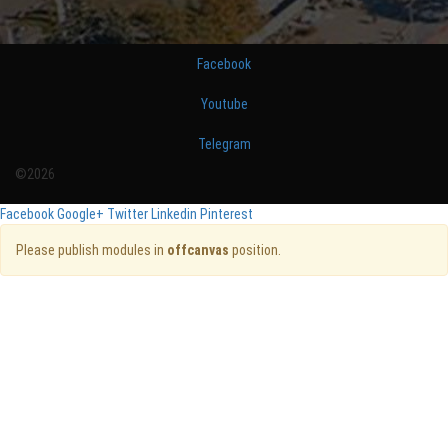
Facebook
Youtube
Telegram
©2026
Facebook
Google+
Twitter
Linkedin
Pinterest
Please publish modules in
offcanvas
position.