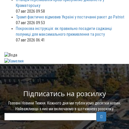
Краматорську
07 авг 2026 09:58
Трамп фактично відмовив Україні у постачанні ракет до Patriot
07 авг 2026 09:53
Покрокова інструкція: як правильно посадити саджанці
полуниці для максимального приживлення та росту
07 авг 2026 06:41
Підписатись на розсилку
Головні Новини Тижня. Кожного дня ми публікуємо десятки новин.
Найважливіші з них ми включаємо в щотижневу розсилку.