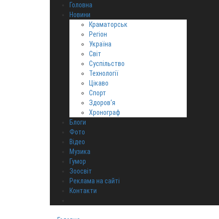
Головна
Новини
Краматорськ
Регіон
Україна
Світ
Суспільство
Технології
Цікаво
Спорт
Здоров‘я
Хронограф
Блоги
Фото
Відео
Музика
Гумор
Зоосвіт
Реклама на сайті
Контакти