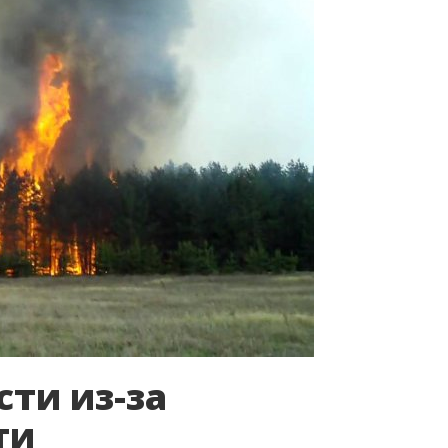
ти из-за
ти