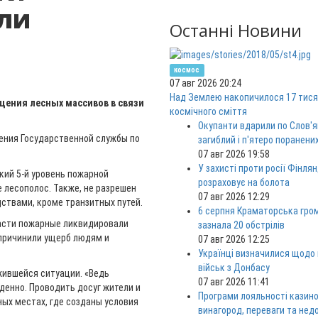
ли
Останні Новини
космос
07 авг 2026 20:24
Над Землею накопичилося 17 тися
щения лесных массивов в связи
космічного сміття
Окупанти вдарили по Слов'я
ления Государственной службы по
загиблий і п'ятеро поранени
07 авг 2026 19:58
У захисті проти росії Фінлян
кий 5-й уровень пожарной
розраховує на болота
 лесополос. Также, не разрешен
07 авг 2026 12:29
ствами, кроме транзитных путей.
6 серпня Краматорська гро
ласти пожарные ликвидировали
зазнала 20 обстрілів
 причинили ущерб людям и
07 авг 2026 12:25
Українці визначилися щодо
військ з Донбасу
жившейся ситуации. «Ведь
07 авг 2026 11:41
енно. Проводить досуг жители и
Програми лояльності казино
ых местах, где созданы условия
винагород, переваги та нед