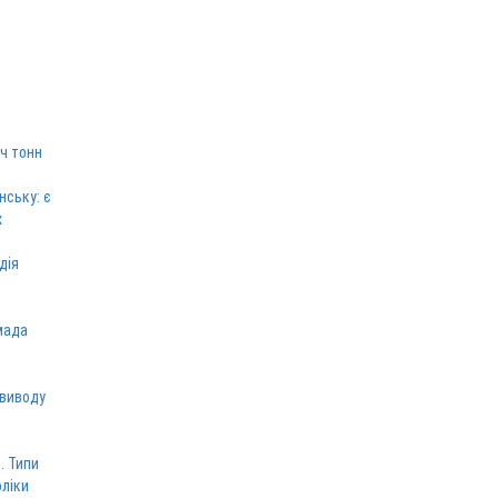
ч тонн
нську: є
х
дія
мада
 виводу
. Типи
оліки