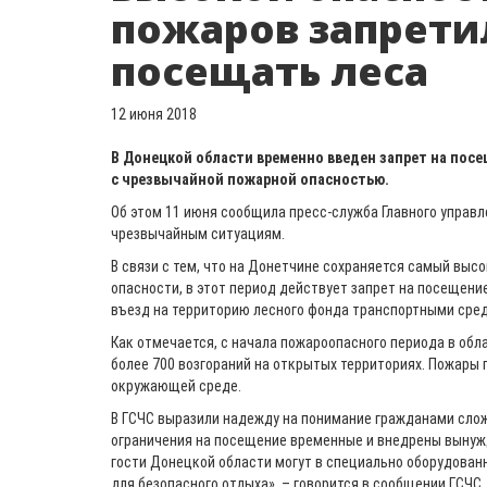
пожаров запрети
посещать леса
12 июня 2018
В Донецкой области временно введен запрет на посе
с чрезвычайной пожарной опасностью.
Об этом 11 июня сообщила пресс-служба Главного управ
чрезвычайным ситуациям.
В связи с тем, что на Донетчине сохраняется самый высо
опасности, в этот период действует запрет на посещение
въезд на территорию лесного фонда транспортными сред
Как отмечается, с начала пожароопасного периода в об
более 700 возгораний на открытых территориях. Пожары
окружающей среде.
В ГСЧС выразили надежду на понимание гражданами сло
ограничения на посещение временные и внедрены вынужд
гости Донецкой области могут в специально оборудованн
для безопасного отдыха», – говорится в сообщении ГСЧС.