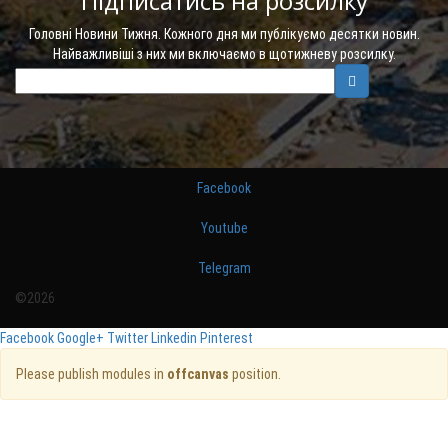
Підписатись на розсилку
Головні Новини Тижня. Кожного дня ми публікуємо десятки новин.
Найважливіші з них ми включаємо в щотижневу розсилку.
Facebook
Youtube
Telegram
©2026
Facebook
Google+
Twitter
Linkedin
Pinterest
Please publish modules in
offcanvas
position.