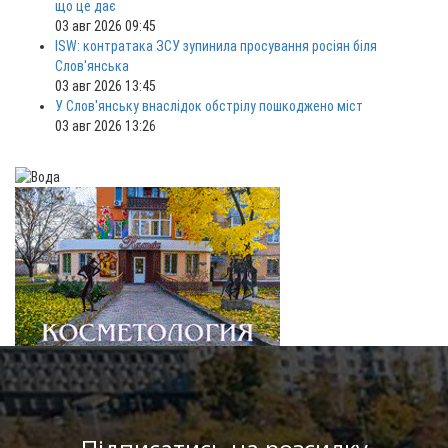
що це дає
03 авг 2026 09:45
ISW: контратака ЗСУ зупинила просування росіян біля
Слов'янська
03 авг 2026 13:45
У Слов'янську внаслідок обстрілу пошкоджено міст
03 авг 2026 13:26