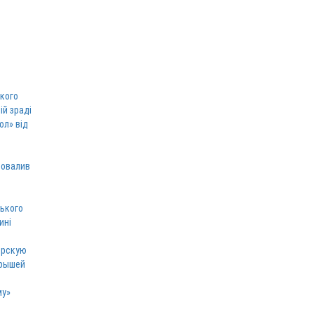
кого
ій зраді
ол» від
ровалив
ського
ині
ерскую
грышей
му»