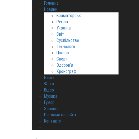
Головна
Новини
Краматорськ
Регіон
Україна
Світ
Суспільство
Технології
Цікаво
Спорт
Здоров‘я
Хронограф
Блоги
Фото
Відео
Музика
Гумор
Зоосвіт
Реклама на сайті
Контакти