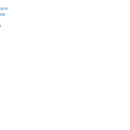
рати
лів
и