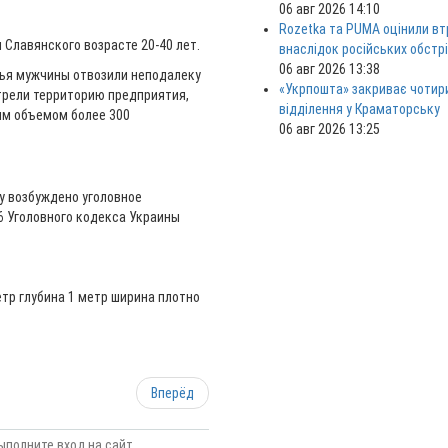
06 авг 2026 14:10
Rozetka та PUMA оцінили вт
Славянского возрасте 20-40 лет.
внаслідок російських обстрі
06 авг 2026 13:38
вья мужчины отвозили неподалеку
«Укрпошта» закриває чотир
трели территорию предприятия,
відділення у Краматорську
им объемом более 300
06 авг 2026 13:25
у возбуждено уголовное
6 Уголовного кодекса Украины
тр глубина 1 метр ширина плотно
Вперёд
ыполните вход на сайт