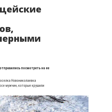
ицейские
ов,
«черными
отправились посмотреть на ее
поселка Новониколаевка
осе мужчин, которые крушили