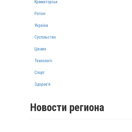
Краматорськ
Регіон
Україна
Суспільство
Цікаво
Технології
Спорт
Здоров‘я
Новости региона