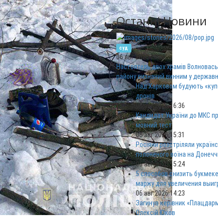
Останні Новини
суд
06 авг 2026 16:52
Настоятель двох храмів Волновась
району визнаний винним у державн
Над Харковом будують «куп
дронів
06 авг 2026 16:36
Кандидат України до МКС п
мовний тест
06 авг 2026 15:31
Росіяни розстріляли україн
полоненого воїна на Донечч
06 авг 2026 15:24
5 способов снизить букмек
маржу для увеличения выи
06 авг 2026 14:23
Загинув керівник «Плацдар
Олексій Юков