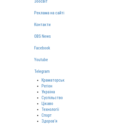
Зоосвіт
Реклама на сайті
Контакти
OBS News
Facebook
Youtube
Telegram
Краматорськ
Регіон
Україна
Суспільство
Цікаво
Технології
Спорт
Здоров‘я