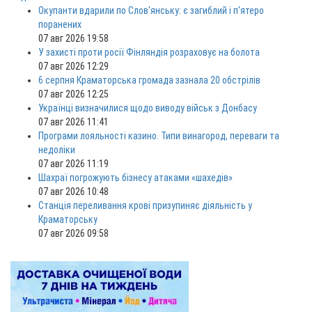
Окупанти вдарили по Слов'янську: є загиблий і п'ятеро
поранених
07 авг 2026 19:58
У захисті проти росії Фінляндія розраховує на болота
07 авг 2026 12:29
6 серпня Краматорська громада зазнала 20 обстрілів
07 авг 2026 12:25
Українці визначилися щодо виводу військ з Донбасу
07 авг 2026 11:41
Програми лояльності казино. Типи винагород, переваги та
недоліки
07 авг 2026 11:19
Шахраї погрожують бізнесу атаками «шахедів»
07 авг 2026 10:48
Станція переливання крові призупиняє діяльність у
Краматорську
07 авг 2026 09:58