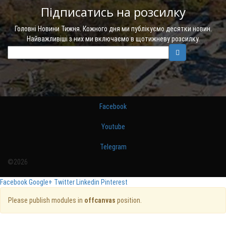
Підписатись на розсилку
Головні Новини Тижня. Кожного дня ми публікуємо десятки новин.
Найважливіші з них ми включаємо в щотижневу розсилку.
Facebook
Youtube
Telegram
©2026
Facebook
Google+
Twitter
Linkedin
Pinterest
Please publish modules in
offcanvas
position.