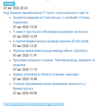
космос
07 авг 2026 20:24
Над Землею накопичилося 17 тисяч тонн космічного сміття
Окупанти вдарили по Слов'янську: є загиблий і п'ятеро
поранених
07 авг 2026 19:58
У захисті проти росії Фінляндія розраховує на болота
07 авг 2026 12:29
6 серпня Краматорська громада зазнала 20 обстрілів
07 авг 2026 12:25
Українці визначилися щодо виводу військ з Донбасу
07 авг 2026 11:41
Програми лояльності казино. Типи винагород, переваги та
недоліки
07 авг 2026 11:19
Шахраї погрожують бізнесу атаками «шахедів»
07 авг 2026 10:48
Станція переливання крові призупиняє діяльність у
Краматорську
07 авг 2026 09:58