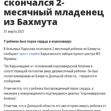
скончался 2-
месячный младенец
из Бахмута
31 марта 2021
У ребенка был порок сердца и коронавирус.
В больнице Харькова скончался 2-месячный ребенок из Бахмута, -
сообщает
пресс-служба
Харьковского лабораторного центра МЗ
Украины.
"На Харьковщине от осложнений коронавирусной болезни и
сопутствующей патологии умер двухмесячный ребенок. Он был
госпитализирован из Бахмута Донецкой области, - говорится в
сообщении.
Отмечается, что у ребенка был врожденный порок сердца, а
накануне у новорожденного подтвердился диагноз "коронавирусная
болезнь".
Отметим, что в Донецкой области это уже вторая смерть ребенка от
коронавируса: несколько дней назад в больнице Мариуполя умер