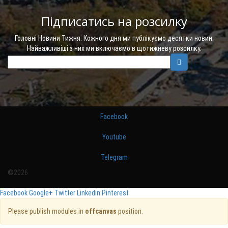
Підписатись на розсилку
Головні Новини Тижня. Кожного дня ми публікуємо десятки новин.
Найважливіші з них ми включаємо в щотижневу розсилку.
Facebook
Youtube
Telegram
©2026
Facebook
Google+
Twitter
Linkedin
Pinterest
Please publish modules in
offcanvas
position.