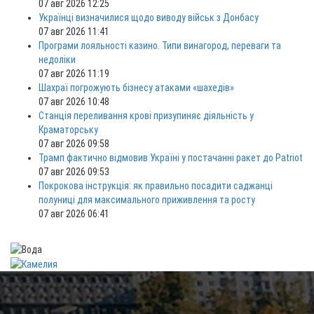
07 авг 2026 12:25
Українці визначилися щодо виводу військ з Донбасу
07 авг 2026 11:41
Програми лояльності казино. Типи винагород, переваги та
недоліки
07 авг 2026 11:19
Шахраї погрожують бізнесу атаками «шахедів»
07 авг 2026 10:48
Станція переливання крові призупиняє діяльність у
Краматорську
07 авг 2026 09:58
Трамп фактично відмовив Україні у постачанні ракет до Patriot
07 авг 2026 09:53
Покрокова інструкція: як правильно посадити саджанці
полуниці для максимального приживлення та росту
07 авг 2026 06:41