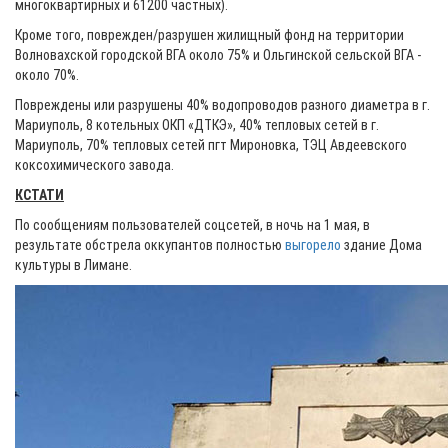
многоквартирных и 61200 частных).
Кроме того, поврежден/разрушен жилищный фонд на территории
Волновахской городской ВГА около 75% и Ольгинской сельской ВГА -
около 70%.
Повреждены или разрушены 40% водопроводов разного диаметра в г.
Мариуполь, 8 котельных ОКП «ДТКЭ», 40% тепловых сетей в г.
Мариуполь, 70% тепловых сетей пгт Мироновка, ТЭЦ Авдеевского
коксохимического завода.
КСТАТИ
По сообщениям пользователей соцсетей, в ночь на 1 мая, в
результате обстрела оккупантов полностью
выгорело
здание Дома
культуры в Лимане.