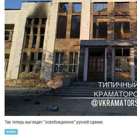
Так теперь выглядит "освобожденное" русней здание.
война