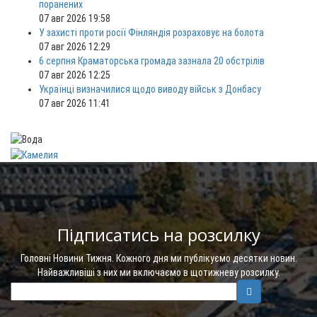
поранених
07 авг 2026 19:58
У захисті проти росії Фінляндія розраховує на болота
07 авг 2026 12:29
6 серпня Краматорська громада зазнала 20 обстрілів
07 авг 2026 12:25
Українці визначилися щодо виводу військ з Донбасу
07 авг 2026 11:41
Підписатись на розсилку
Головні Новини Тижня. Кожного дня ми публікуємо десятки новин.
Найважливіші з них ми включаємо в щотижневу розсилку.