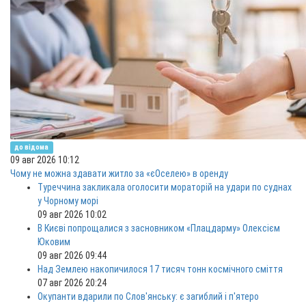
до відома
09 авг 2026 10:12
Чому не можна здавати житло за «єОселею» в оренду
Туреччина закликала оголосити мораторій на удари по суднах
у Чорному морі
09 авг 2026 10:02
В Києві попрощалися з засновником «Плацдарму» Олексієм
Юковим
09 авг 2026 09:44
Над Землею накопичилося 17 тисяч тонн космічного сміття
07 авг 2026 20:24
Окупанти вдарили по Слов'янську: є загиблий і п'ятеро