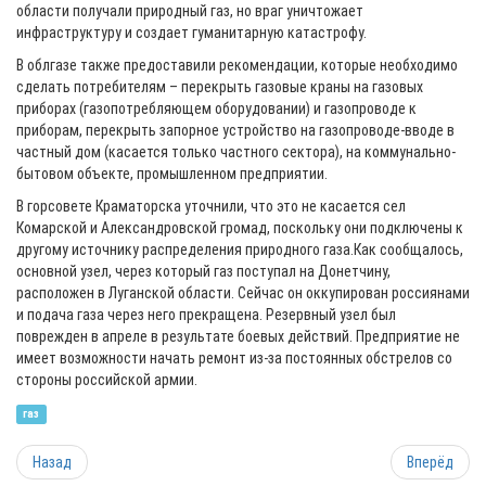
области получали природный газ, но враг уничтожает
инфраструктуру и создает гуманитарную катастрофу.
В облгазе также предоставили рекомендации, которые необходимо
сделать потребителям – перекрыть газовые краны на газовых
приборах (газопотребляющем оборудовании) и газопроводе к
приборам, перекрыть запорное устройство на газопроводе-вводе в
частный дом (касается только частного сектора), на коммунально-
бытовом объекте, промышленном предприятии.
В горсовете Краматорска уточнили, что это не касается сел
Комарской и Александровской громад, поскольку они подключены к
другому источнику распределения природного газа.Как сообщалось,
основной узел, через который газ поступал на Донетчину,
расположен в Луганской области. Сейчас он оккупирован россиянами
и подача газа через него прекращена. Резервный узел был
поврежден в апреле в результате боевых действий. Предприятие не
имеет возможности начать ремонт из-за постоянных обстрелов со
стороны российской армии.
газ
Назад
Вперёд