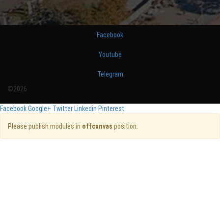
Facebook
Youtube
Telegram
©2026
Facebook
Google+
Twitter
Linkedin
Pinterest
Please publish modules in
offcanvas
position.