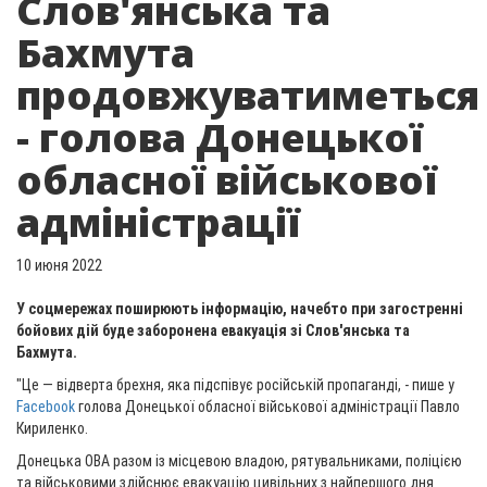
Слов'янська та
Бахмута
продовжуватиметься
- голова Донецької
обласної військової
адміністрації
10 июня 2022
У соцмережах поширюють інформацію, начебто при загостренні
бойових дій буде заборонена евакуація зі Слов'янська та
Бахмута.
"Це — відверта брехня, яка підспівує російській пропаганді, - пише у
Facebook
голова Донецької обласної військової адміністрації Павло
Кириленко.
Донецька ОВА разом із місцевою владою, рятувальниками, поліцією
та військовими здійснює евакуацію цивільних з найпершого дня