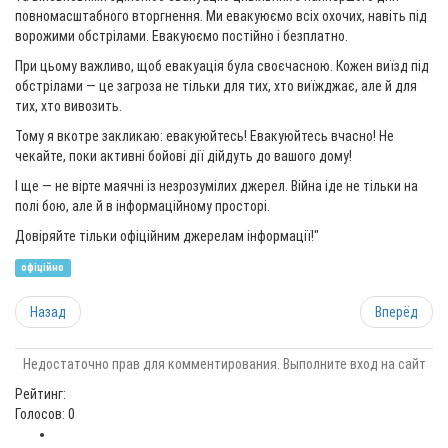
повномасштабного вторгнення. Ми евакуюємо всіх охочих, навіть під
ворожими обстрілами. Евакуюємо постійно і безплатно.
При цьому важливо, щоб евакуація була своєчасною. Кожен виїзд під
обстрілами — це загроза не тільки для тих, хто виїжджає, але й для
тих, хто вивозить.
Тому я вкотре закликаю: евакуюйтесь! Евакуюйтесь вчасно! Не
чекайте, поки активні бойові дії дійдуть до вашого дому!
І ще — не вірте маячні із незрозумілих джерел. Війна іде не тільки на
полі бою, але й в інформаційному просторі.
Довіряйте тільки офіційним джерелам інформації!"
офіційно
Назад
Вперёд
Недостаточно прав для комментирования. Выполните вход на сайт
Рейтинг:
Голосов: 0