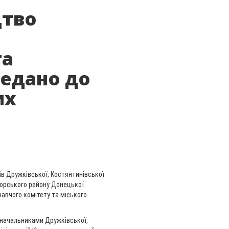
цтво
та
редано до
их
ів Дружківської, Костянтинівської
торського району Донецької
навчого комітету та міського
 начальниками Дружківської,