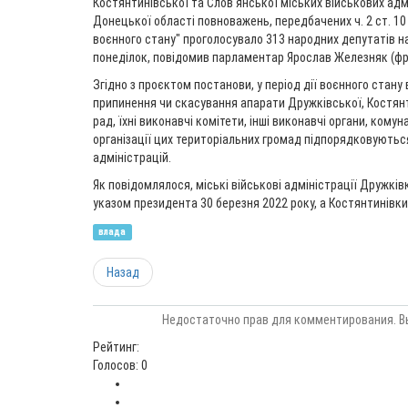
Костянтинівської та Слов'янської міських військових ад
Донецької області повноважень, передбачених ч. 2 ст. 1
воєнного стану" проголосувало 313 народних депутатів н
понеділок, повідомив парламентар Ярослав Железняк (фрак
Згідно з проєктом постанови, у період дії воєнного стану в
припинення чи скасування апарати Дружківської, Костянт
рад, їхні виконавчі комітети, інші виконавчі органи, кому
організації цих територіальних громад підпорядковуютьс
адміністрацій.
Як повідомлялося, міські військові адміністрації Дружкі
указом президента 30 березня 2022 року, а Костянтинівки 
влада
Назад
Недостаточно прав для комментирования. В
Рейтинг:
Голосов: 0