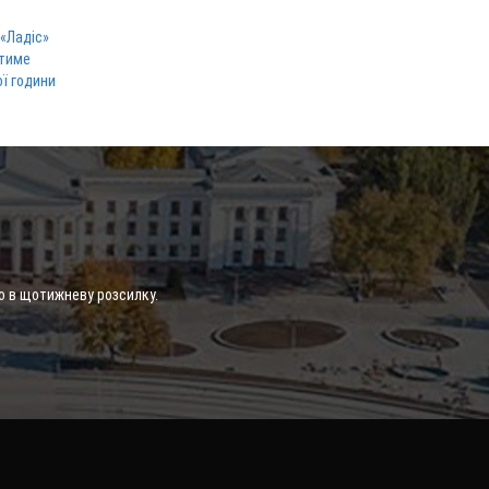
 «Ладіс»
атиме
ої години
о в щотижневу розсилку.