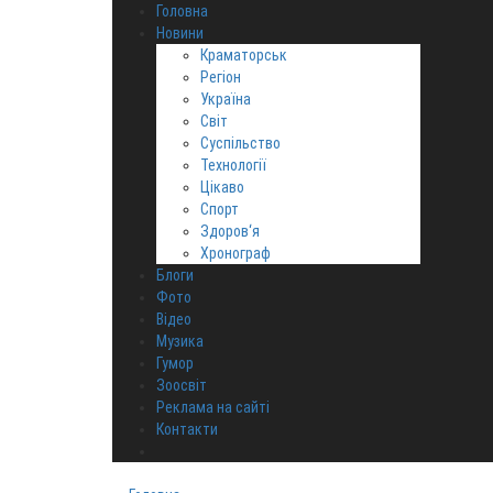
Головна
Новини
Краматорськ
Регіон
Україна
Світ
Суспільство
Технології
Цікаво
Спорт
Здоров‘я
Хронограф
Блоги
Фото
Відео
Музика
Гумор
Зоосвіт
Реклама на сайті
Контакти