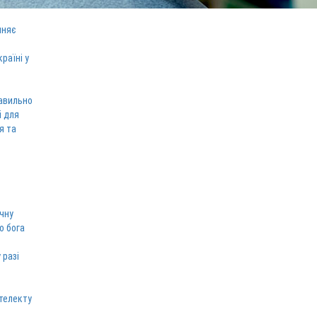
иняє
раїні у
равильно
і для
я та
ічну
о бога
 разі
телекту