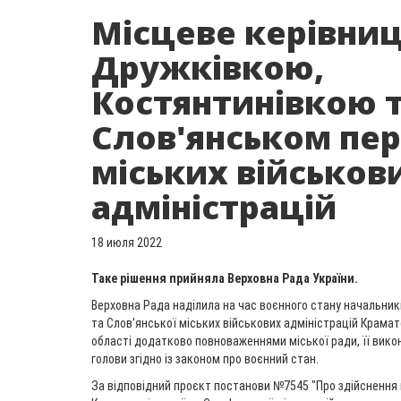
Місцеве керівни
Дружківкою,
Костянтинівкою 
Слов'янськом пе
міських військов
адміністрацій
18 июля 2022
Таке рішення прийняла Верховна Рада України.
Верховна Рада наділила на час воєнного стану начальник
та Слов'янської міських військових адміністрацій Крама
області додатково повноваженнями міської ради, її вико
голови згідно із законом про воєнний стан.
За відповідний проєкт постанови №7545 "Про здійснення