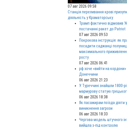
07 авг 2026 09:58
Станція переливання крові призуп
діяльність у Краматорську
Трамп фактично відмовив Ук
постачанні ракет до Patriot
07 авг 2026 09:53
Покрокова інструкція: як п
посадити саджанці полуниц
максимального приживленн
росту
07 авг 2026 06:41
рф хоче «вийти на кордони»
Донеччини
06 авг 2026 21:23
У Туреччині знайшли 1800-р
мармурову статую грецьког
06 авг 2026 18:38
Як пасажирам поїзда діяти у
виникнення загрози
06 авг 2026 18:33
Чергова модель штучного ін
вийшла з-під контролю