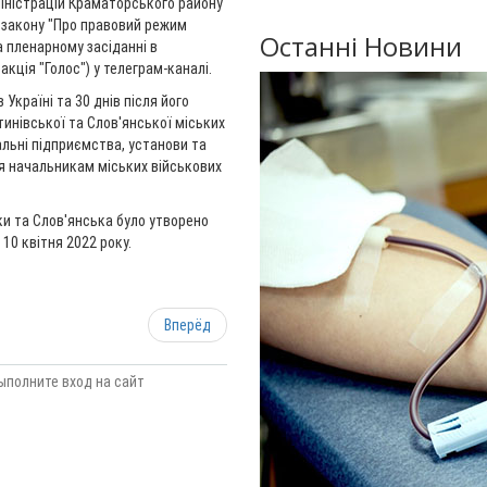
міністрацій Краматорського району
0 закону "Про правовий режим
Останні Новини
а пленарному засіданні в
ція "Голос") у телеграм-каналі.
 Україні та 30 днів після його
инівської та Слов'янської міських
нальні підприємства, установи та
я начальникам міських військових
вки та Слов'янська було утворено
10 квітня 2022 року.
Вперёд
ыполните вход на сайт