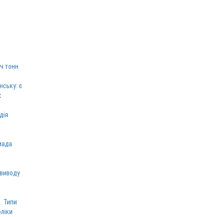
ч тонн
нську: є
х
дія
мада
 виводу
. Типи
оліки