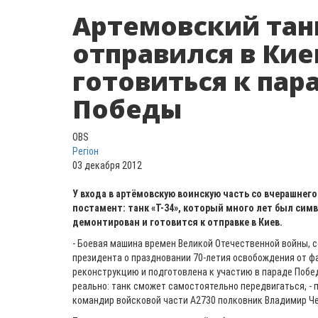
Артемовский тан
отправился в Кие
готовиться к пар
Победы
OBS
Регіон
03 декабря 2012
У входа в артёмовскую воинскую часть со вчерашнег
постамент: танк «Т-34», который много лет был сим
демонтирован и готовится к отправке в Киев.
- Боевая машина времен Великой Отечественной войны, 
президента о праздновании 70-летия освобождения от ф
реконструкцию и подготовлена к участию в параде Побед
реально: танк сможет самостоятельно передвигаться, -
командир войсковой части А2730 полковник Владимир Ч