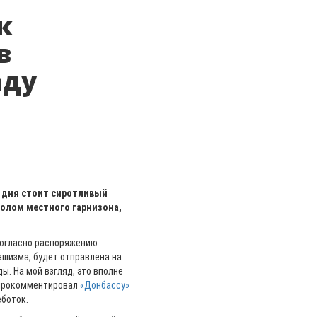
к
в
аду
о дня стоит сиротливый
волом местного гарнизона,
согласно распоряжению
ашизма, будет отправлена на
ы. На мой взгляд, это вполне
 прокомментировал
«Донбассу»
еботок.