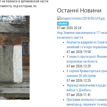
 на балансе в артёмовской части.
тамента, под которым, по
Останні Новини
космос
07 авг 2026 20:24
Над Землею накопичилося 17 тися
космічного сміття
Окупанти вдарили по Слов'я
загиблий і п'ятеро поранени
07 авг 2026 19:58
У захисті проти росії Фінлян
розраховує на болота
07 авг 2026 12:29
6 серпня Краматорська гро
зазнала 20 обстрілів
07 авг 2026 12:25
Українці визначилися щодо
військ з Донбасу
07 авг 2026 11:41
Програми лояльності казино
винагород, переваги та нед