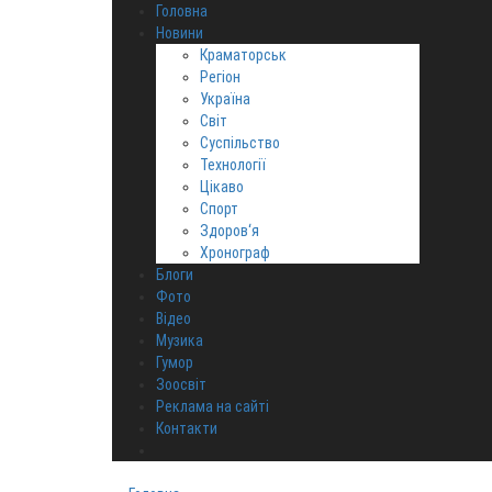
Головна
Новини
Краматорськ
Регіон
Україна
Світ
Суспільство
Технології
Цікаво
Спорт
Здоров‘я
Хронограф
Блоги
Фото
Відео
Музика
Гумор
Зоосвіт
Реклама на сайті
Контакти