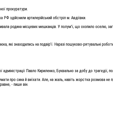
ної прокуратури.
ка РФ здійснили артилерійський обстріл м. Авдіївки.
вала родина місцевих мешканців. У полум'ї, що охопило оселю, загин
ка, які знаходились на подвір’ї. Наразі пошуково-рятувальні робот
ї адміністрації Павло Кириленко, Буквально за добу до трагедії, п
умати про сина й виїхати. Але, на жаль, навіть жорстка розмова не 
авне, - пише він.