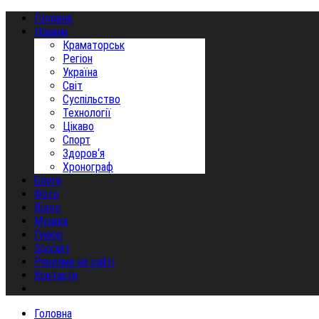
Головна
Новини
Краматорськ
Регіон
Україна
Світ
Суспільство
Технології
Цікаво
Спорт
Здоров‘я
Хронограф
Блоги
Фото
Відео
Музика
Гумор
Зоосвіт
Реклама на сайті
Контакти
Головна