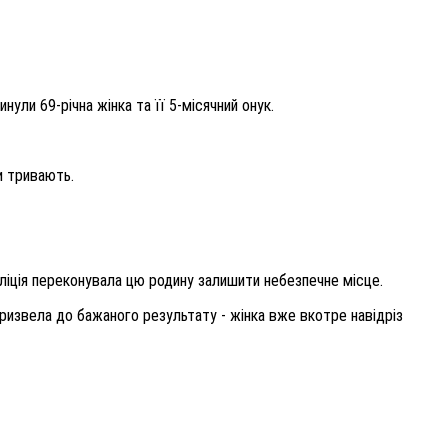
ули 69-річна жінка та її 5-місячний онук.
и тривають.
оліція переконувала цю родину залишити небезпечне місце.
призвела до бажаного результату - жінка вже вкотре навідріз