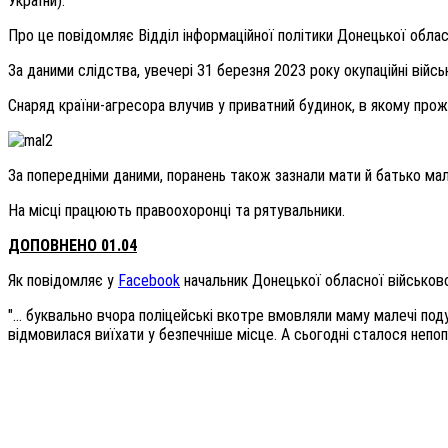
України).
Про це повідомляє Відділ інформаційної політики Донецької облас
За даними слідства, увечері 31 березня 2023 року окупаційні війсь
Снаряд країни-агресора влучив у приватний будинок, в якому прожи
За попередніми даними, поранень також зазнали мати й батько малю
На місці працюють правоохоронці та рятувальники.
ДОПОВНЕНО 01.04
Як повідомляє у
Facebook
начальник Донецької обласної військово
"... буквально вчора поліцейські вкотре вмовляли маму малечі под
відмовилася виїхати у безпечніше місце. А сьогодні сталося непопр