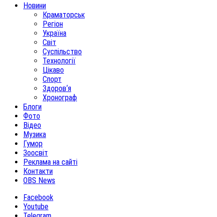
Новини
Краматорськ
Регіон
Україна
Світ
Суспільство
Технології
Цікаво
Спорт
Здоров‘я
Хронограф
Блоги
Фото
Відео
Музика
Гумор
Зоосвіт
Реклама на сайті
Контакти
OBS News
Facebook
Youtube
Telegram