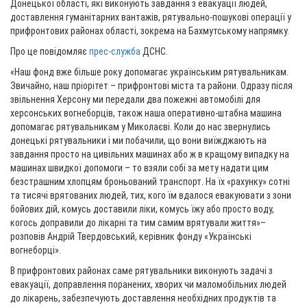
Донецької області, які виконують завдання з евакуації людей,
доставлення гуманітарних вантажів, рятувально-пошукові операції у
прифронтових районах області, зокрема на Бахмутському напрямку.
Про це повідомляє
прес-служба
ДСНС.
«Наш фонд вже більше року допомагає українським рятувальникам.
Звичайно, наш пріорітет – прифронтові міста та райони. Одразу після
звільнення Херсону ми передали два пожежні автомобілі для
херсонських вогнеборців, також наша оперативно-штабна машина
допомагає рятувальникам у Миколаєві. Коли до нас звернулись
донецькі рятувальники і ми побачили, що вони виїжджають на
завдання просто на цивільних машинах або ж в кращому випадку на
машинах швидкої допомоги – то взяли собі за мету надати цим
безстрашним хлопцям броньований транспорт. На їх «рахунку» сотні
та тисячі врятованих людей, тих, кого їм вдалося евакуювати з зони
бойових дій, комусь доставили ліки, комусь їжу або просто воду,
когось доправили до лікарні та тим самим врятували життя»–
розповів Андрій Твердовський, керівник фонду «Українські
вогнеборці».
В прифронтових районах саме рятувальники виконують задачі з
евакуації, доправлення поранених, хворих чи маломобільних людей
до лікарень, забезпечують доставлення необхідних продуктів та