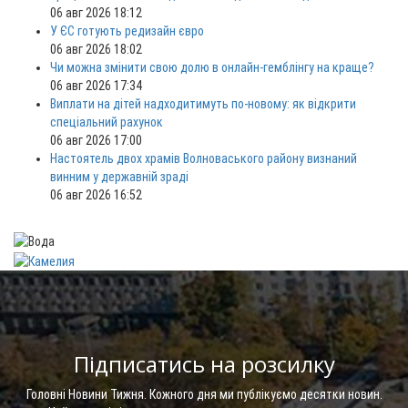
06 авг 2026 18:12
У ЄС готують редизайн євро
06 авг 2026 18:02
Чи можна змінити свою долю в онлайн-гемблінгу на краще?
06 авг 2026 17:34
Виплати на дітей надходитимуть по-новому: як відкрити
спеціальний рахунок
06 авг 2026 17:00
Настоятель двох храмів Волноваського району визнаний
винним у державній зраді
06 авг 2026 16:52
Підписатись на розсилку
Головні Новини Тижня. Кожного дня ми публікуємо десятки новин.