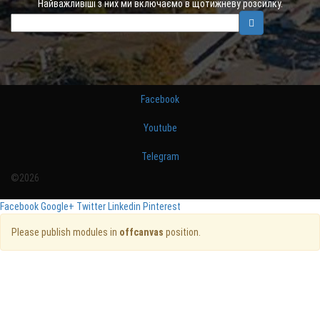
Найважливіші з них ми включаємо в щотижневу розсилку.
Facebook
Youtube
Telegram
©2026
Facebook
Google+
Twitter
Linkedin
Pinterest
Please publish modules in
offcanvas
position.