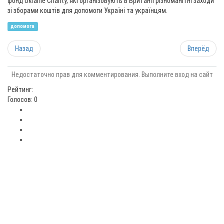
фонд Ukraine Charity, які організовують в Британії різноманітні заходи
зі зборами коштів для допомоги Україні та українцям.
допомога
Назад
Вперёд
Недостаточно прав для комментирования. Выполните вход на сайт
Рейтинг:
Голосов: 0