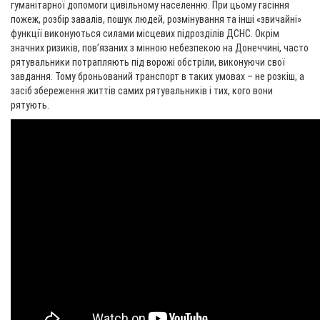
гуманітарної допомоги цивільному населенню. При цьому гасіння
пожеж, розбір завалів, пошук людей, розмінування та інші «звичайні»
функції виконуються силами місцевих підрозділів ДСНС. Окрім
значних ризиків, повʼязаних з мінною небезпекою на Донеччині, часто
рятувальники потрапляють під ворожі обстріли, виконуючи свої
завдання. Тому броньований транспорт в таких умовах – не розкіш, а
засіб збереження життів самих рятувальників і тих, кого вони
рятують.