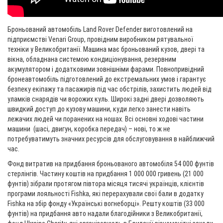
Броньований автомобіль Land Rover Defender виготовлений на
підприємстві Venari Group, провідним виробником рятувальної
техніки у Великобританії. Машина має броньований кузов, двері та
вікна, обладнана системою кондиціонування, резервним
акумулятором і додатковими зовнішніми фарами. Повнопривідний
бронеавтомобіль підготовлений до екстремальних умов і гарантує
безпеку екіпажу та пасажирів під час обстрілів, захистить людей від
уламків снарядів чи ворожих куль. Широкі задні двері дозволяють
швидкий доступ до кузову машини, куди легко занести навіть
лежачих людей чи поранених на ношах. Всі основні ходові частини
машини ­ (шасі, двигун, коробка передач) – нові, то ж не
потребуватимуть значних ресурсів для обслуговування в найближчий
час.
Фонд витратив на придбання броньованого автомобіля 54 000 фунтів
стерлінгів. Частину коштів на придбання 1 000 000 гривень (21 000
фунтів) зібрали протягом півтора місяця тисячі українців, клієнтів
програми лояльності Fishka, які перерахували свої бали в додатку
Fishka на збір фонду «Українські вогнеборці». Решту коштів (33 000
фунтів) на придбання авто надали благодійники з Великобританії,