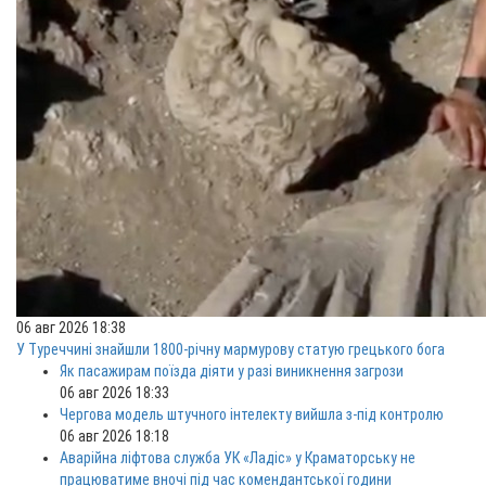
06 авг 2026 18:38
У Туреччині знайшли 1800-річну мармурову статую грецького бога
Як пасажирам поїзда діяти у разі виникнення загрози
06 авг 2026 18:33
Чергова модель штучного інтелекту вийшла з-під контролю
06 авг 2026 18:18
Аварійна ліфтова служба УК «Ладіс» у Краматорську не
працюватиме вночі під час комендантської години