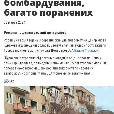
бомбардування,
багато поранених
03 марта 2024
Росіяни поцілили у самий центр міста.
Російська армія вдень 3 березня скинула авіабомбу на центр міста
Курахове в Донецькій області. В результаті авіаудару постраждали
16 людей, - повідомляє голова Донецької ОВА
Вадим Філашкін
.
"Курахове потрапило під вогонь сьогодні в обід - ворог поцілив у
самий центр міста, пошкодив щонайменше 15 багатоповерхівок. За
попередньою інформацією, росіяни використали керовану
авіабомбу", - розповів глава ОВА у своєму Telegram-каналі.