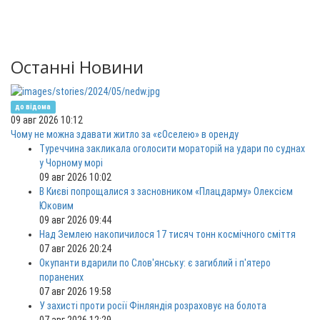
Останні Новини
до відома
09 авг 2026 10:12
Чому не можна здавати житло за «єОселею» в оренду
Туреччина закликала оголосити мораторій на удари по суднах
у Чорному морі
09 авг 2026 10:02
В Києві попрощалися з засновником «Плацдарму» Олексієм
Юковим
09 авг 2026 09:44
Над Землею накопичилося 17 тисяч тонн космічного сміття
07 авг 2026 20:24
Окупанти вдарили по Слов'янську: є загиблий і п'ятеро
поранених
07 авг 2026 19:58
У захисті проти росії Фінляндія розраховує на болота