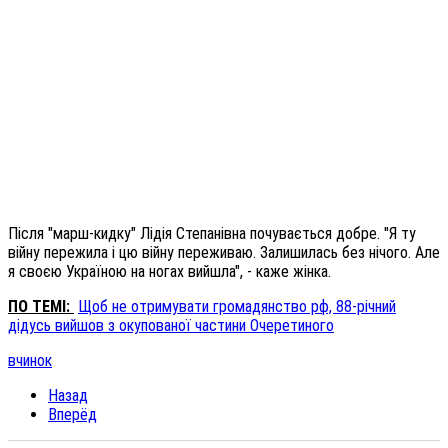
Після "марш-кидку" Лідія Степанівна почувається добре. "Я ту
війну пережила і цю війну переживаю. Залишилась без нічого. Але
я своєю Україною на ногах вийшла", - каже жінка.
ПО ТЕМІ:
Щоб не отримувати громадянство рф, 88-річний
дідусь вийшов з окупованої частини Очеретиного
вчинок
Назад
Вперёд