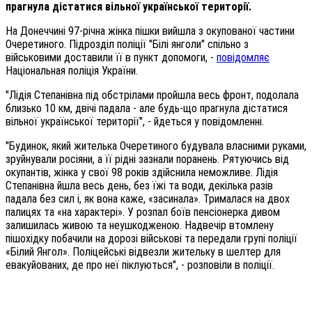
прагнула дістатися вільної української території.
На Донеччині 97-річна жінка пішки вийшла з окупованої частини
Очеретиного. Підрозділ поліції "Білі янголи" спільно з
військовими доставили її в пункт допомоги, -
повідомляє
Національная поліція України.
"Лідія Степанівна під обстрілами пройшла весь фронт, подолала
близько 10 км, двічі падала - але будь-що прагнула дістатися
вільної української території", - йдеться у повідомленні.
"Будинок, який жителька Очеретиного будувала власними руками,
зруйнували росіяни, а її рідні зазнали поранень. Рятуючись від
окупантів, жінка у свої 98 років здійснила неможливе. Лідія
Степанівна йшла весь день, без їжі та води, декілька разів
падала без сил і, як вона каже, «засинала». Трималася на двох
палицях та «на характері». У розпал боїв пенсіонерка дивом
залишилась живою та неушкодженою. Надвечір втомлену
пішохідку побачили на дорозі військові та передали групі поліції
«Білий Янгол». Поліцейські відвезли жительку в шелтер для
евакуйованих, де про неї піклуються", - розповіли в поліції.