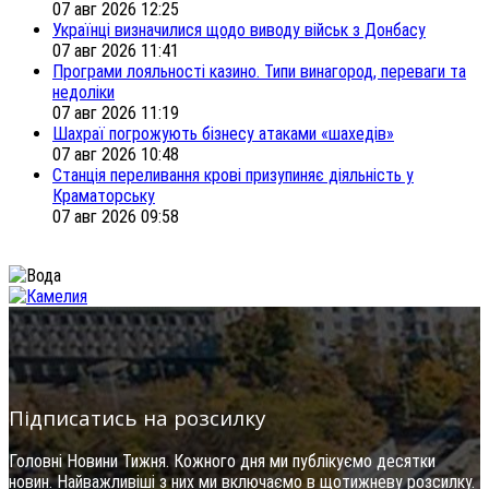
07 авг 2026 12:25
Українці визначилися щодо виводу військ з Донбасу
07 авг 2026 11:41
Програми лояльності казино. Типи винагород, переваги та
недоліки
07 авг 2026 11:19
Шахраї погрожують бізнесу атаками «шахедів»
07 авг 2026 10:48
Станція переливання крові призупиняє діяльність у
Краматорську
07 авг 2026 09:58
Підписатись на розсилку
Головні Новини Тижня. Кожного дня ми публікуємо десятки
новин. Найважливіші з них ми включаємо в щотижневу розсилку.