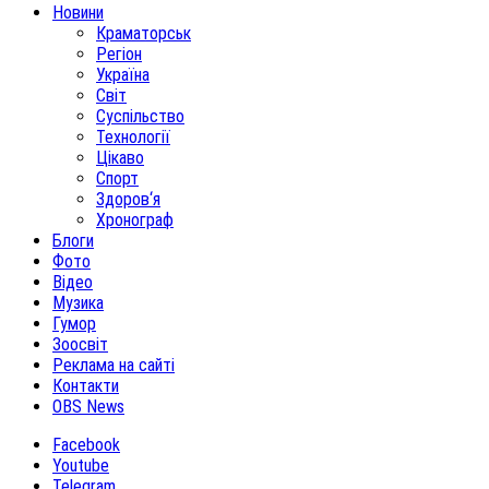
Новини
Краматорськ
Регіон
Україна
Світ
Суспільство
Технології
Цікаво
Спорт
Здоров‘я
Хронограф
Блоги
Фото
Відео
Музика
Гумор
Зоосвіт
Реклама на сайті
Контакти
OBS News
Facebook
Youtube
Telegram