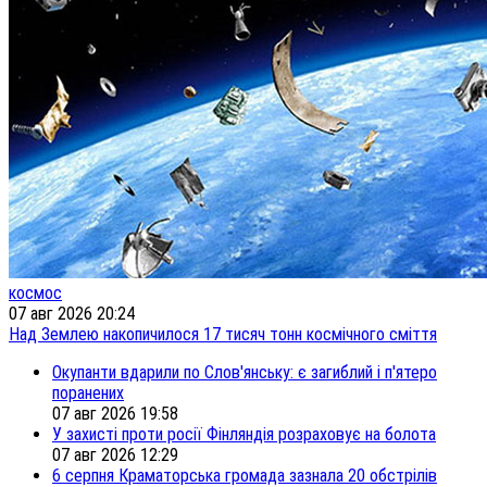
космос
07 авг 2026 20:24
Над Землею накопичилося 17 тисяч тонн космічного сміття
Окупанти вдарили по Слов'янську: є загиблий і п'ятеро
поранених
07 авг 2026 19:58
У захисті проти росії Фінляндія розраховує на болота
07 авг 2026 12:29
6 серпня Краматорська громада зазнала 20 обстрілів