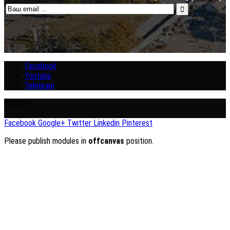
Facebook
Youtube
Telegram
©2026
Facebook
Google+
Twitter
Linkedin
Pinterest
Please publish modules in
offcanvas
position.