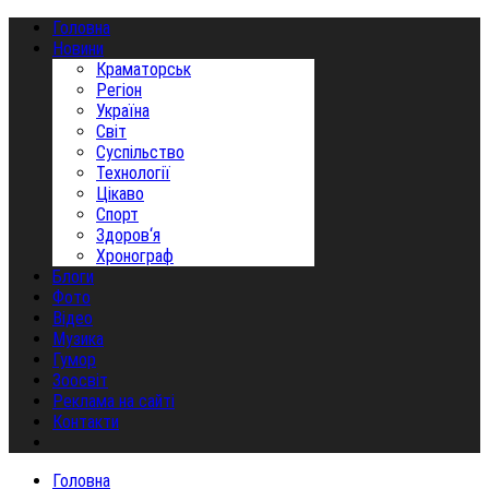
Головна
Новини
Краматорськ
Регіон
Україна
Світ
Суспільство
Технології
Цікаво
Спорт
Здоров‘я
Хронограф
Блоги
Фото
Відео
Музика
Гумор
Зоосвіт
Реклама на сайті
Контакти
Головна