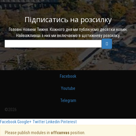
Підписатись на розсилку
Головні Новини Тижня. Кожного дня ми публікуємо десятки новин.
Найважливіші з них ми включаємо в щотижневу розсилку.
Facebook
Youtube
Telegram
©2026
Facebook
Google+
Twitter
Linkedin
Pinterest
Please publish modules in
offcanvas
position.