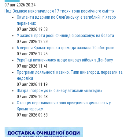
07 авг 2026 20:24
Над Землею накопичилося 17 тисяч тонн космічного сміття
Окупанти вдарили по Слов'янську: є загиблий і п'ятеро
поранених
07 авг 2026 19:58
У захисті проти росії Фінляндія розраховує на болота
07 авг 2026 12:29
6 серпня Краматорська громада зазнала 20 обстрілів
07 авг 2026 12:25
Українці визначилися щодо виводу військ з Донбасу
07 авг 2026 11:41
Програми лояльності казино. Типи винагород, переваги та
недоліки
07 авг 2026 11:19
Шахраї погрожують бізнесу атаками «шахедів»
07 авг 2026 10:48
Станція переливання крові призупиняє діяльність у
Краматорську
07 авг 2026 09:58