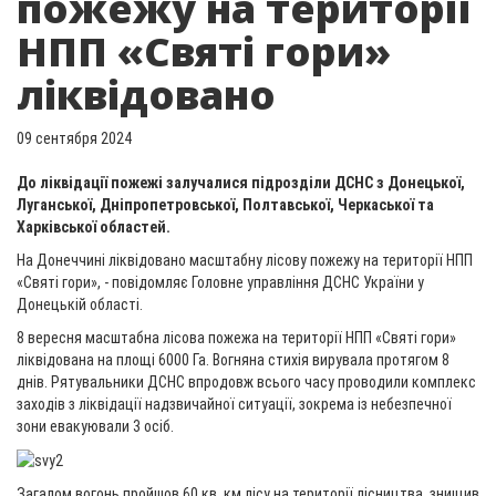
пожежу на території
НПП «Святі гори»
ліквідовано
09 сентября 2024
До ліквідації пожежі залучалися підрозділи ДСНС з Донецької,
Луганської, Дніпропетровської, Полтавської, Черкаської та
Харківської областей.
На Донеччині ліквідовано масштабну лісову пожежу на території НПП
«Святі гори», - повідомляє Головне управління ДСНС України у
Донецькій області.
8 вересня масштабна лісова пожежа на території НПП «Святі гори»
ліквідована на площі 6000 Га. Вогняна стихія вирувала протягом 8
днів. Рятувальники ДСНС впродовж всього часу проводили комплекс
заходів з ліквідації надзвичайної ситуації, зокрема із небезпечної
зони евакуювали 3 осіб.
Загалом вогонь пройшов 60 кв. км лісу на території лісництва, знищив