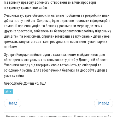
підтримку, правову допомогу, створення дитячих просторів,
підтримку транзитних хабів.
Учасники зустрічі обговорили нагальні проблеми та розробили план
дій на наступний рік. Зокрема, було вирішено посилити інформаційні
кампанії про евакуацію та безпеку, розширити мережу дитячих
дружніх просторів, забезпечити безперервну психологічну підтримку
для дітей та їхніх сімей, сприяти інтеграції евакуйованих дітей у нові
громади, залучати додаткові ресурси для вирішення гуманітарних
проблем.
Зустріч Координаційної групи стала важливим майданчиком для
обговорення актуальних питань захисту дітей у Донецькій області.
Учасники заходу підтвердили свою готовність до співпраці та
об’єднання зусиль для забезпечення безпеки та добробуту дітей в
умовах війни.
Прес-служба Донецької ОДА
діти
Назад
Вперёд
Недостаточно прав для комментирования. Выполните вход на сайт