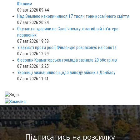
Юковим
09 авг 2026 09:44
Над Землею накопичилося 17 тисяч тонн космічного сміття
07 авг 2026 20:24
Окупанти вдарили по Слов'янську: є загиблий і п'ятеро
поранених
07 авг 2026 19:58
У захисті проти росії Фінляндія розраховує на болота
07 авг 2026 12:29
6 серпня Краматорська громада зазнала 20 обстрілів
07 авг 2026 12:25
Українці визначилися щодо виводу військ з Донбасу
07 авг 2026 11:41
Підписатись на розсилку