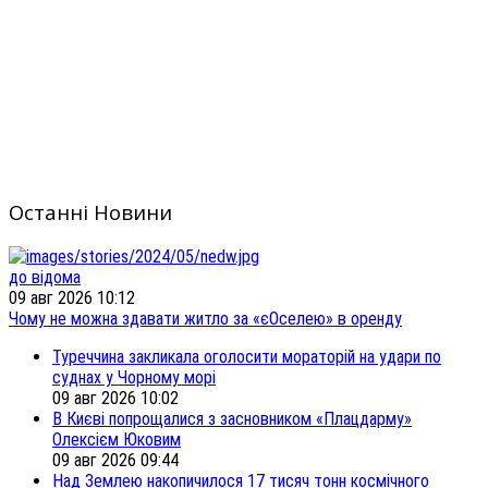
Останні Новини
до відома
09 авг 2026 10:12
Чому не можна здавати житло за «єОселею» в оренду
Туреччина закликала оголосити мораторій на удари по
суднах у Чорному морі
09 авг 2026 10:02
В Києві попрощалися з засновником «Плацдарму»
Олексієм Юковим
09 авг 2026 09:44
Над Землею накопичилося 17 тисяч тонн космічного