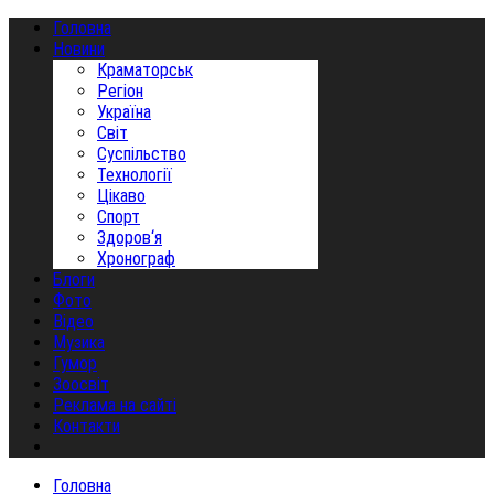
Головна
Новини
Краматорськ
Регіон
Україна
Світ
Суспільство
Технології
Цікаво
Спорт
Здоров‘я
Хронограф
Блоги
Фото
Відео
Музика
Гумор
Зоосвіт
Реклама на сайті
Контакти
Головна