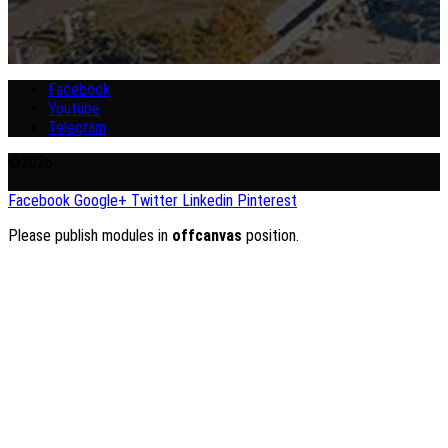
Facebook
Youtube
Telegram
©2026
Facebook
Google+
Twitter
Linkedin
Pinterest
Please publish modules in
offcanvas
position.