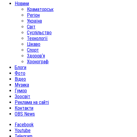
Новини
Краматорськ
Регіон
Україна
Світ
Суспільство
Технології
Цікаво
Спорт
Здоров‘я
Хронограф
Блоги
Фото
Відео
Музика
Гумор
Зоосвіт
Реклама на сайті
Контакти
OBS News
Facebook
Youtube
Telegram