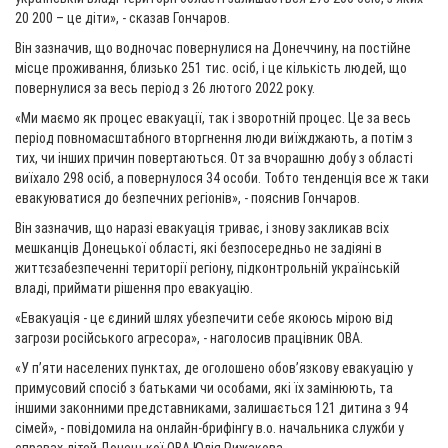
20 200 – це діти», - сказав Гончаров.
Він зазначив, що водночас повернулися на Донеччину, на постійне
місце проживання, близько 251 тис. осіб, і це кількість людей, що
повернулися за весь період з 26 лютого 2022 року.
«Ми маємо як процес евакуації, так і зворотній процес. Це за весь
період повномасштабного вторгнення люди виїжджають, а потім з
тих, чи інших причин повертаються. От за вчорашню добу з області
виїхало 298 осіб, а повернулося 34 особи. Тобто тенденція все ж таки
евакуюватися до безпечних регіонів», - пояснив Гончаров.
Він зазначив, що наразі евакуація триває, і знову закликав всіх
мешканців Донецької області, які безпосередньо не задіяні в
життєзабезпеченні території регіону, підконтрольній українській
владі, приймати рішення про евакуацію.
«Евакуація - це єдиний шлях убезпечити себе якоюсь мірою від
загрози російського агресора», - наголосив працівник ОВА.
«У п’яти населених пунктах, де оголошено обов’язкову евакуацію у
примусовий спосіб з батьками чи особами, які їх замінюють, та
іншими законними представниками, залишається 121 дитина з 94
сімей», - повідомила на онлайн-брифінгу в.о. начальника служби у