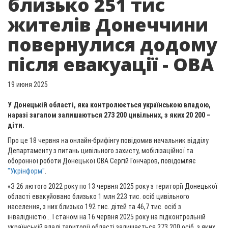
близько 251 тис
жителів Донеччини
повернулися додому
після евакуації - ОВА
19 июня 2025
У Донецькій області, яка контролюється українською владою,
наразі загалом залишаються 273 200 цивільних, з яких 20 200 –
діти.
Про це 18 червня на онлайн-брифінгу повідомив начальник відділу
Департаменту з питань цивільного захисту, мобілізаційної та
оборонної роботи Донецької ОВА Сергій Гончаров, повідомляє
"Укрінформ"
.
«З 26 лютого 2022 року по 13 червня 2025 року з території Донецької
області евакуйовано близько 1 млн 223 тис. осіб цивільного
населення, з них близько 192 тис. дітей та 46,7 тис. осіб з
інвалідністю... І станом на 16 червня 2025 року на підконтрольній
українській владі території області залишається 273 200 осіб, з яких