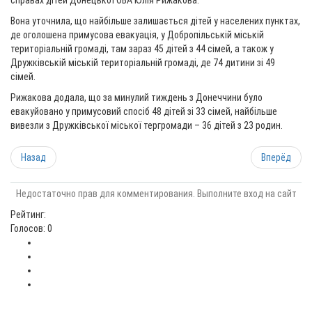
справах дітей Донецької ОВА Юлія Рижакова.
Вона уточнила, що найбільше залишається дітей у населених пунктах,
де оголошена примусова евакуація, у Добропільській міській
територіальній громаді, там зараз 45 дітей з 44 сімей, а також у
Дружківській міській територіальній громаді, де 74 дитини зі 49
сімей.
Рижакова додала, що за минулий тиждень з Донеччини було
евакуйовано у примусовий спосіб 48 дітей зі 33 сімей, найбільше
вивезли з Дружківської міської тергромади – 36 дітей з 23 родин.
Назад
Вперёд
Недостаточно прав для комментирования. Выполните вход на сайт
Рейтинг:
Голосов: 0