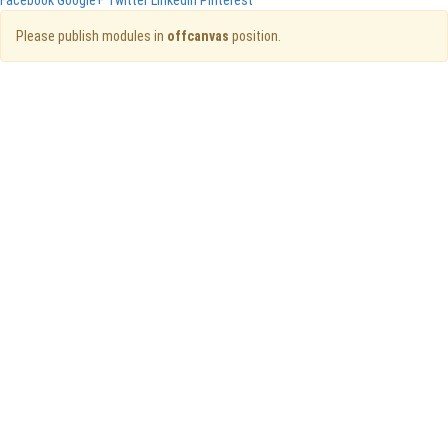
Please publish modules in
offcanvas
position.