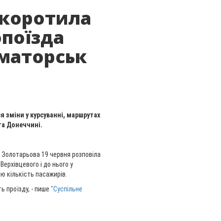
скоротила
поїзда
маторськ
я зміни у курсуванні, маршрутах
та Донеччині.
 Золотарьова 19 червня розповіла
ерхівцевого і до нього у
ю кількість пасажирів.
ь проїзду, - пише
"Суспільне