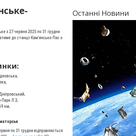
нське-
Останні Новини
е з 27 червня 2025 по 31 грудня
атиме до станції Кам'янське-Пас о
инки:
идловська,
вка,
-Дніпровський,
-Парк Л.З,
69 км,
аматорськ
ервня по 31 грудня відправляється