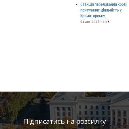
Станція переливання крові
призупиняє діяльність у
Краматорську
07 авг 2026 09:58
Підписатись на розсилку