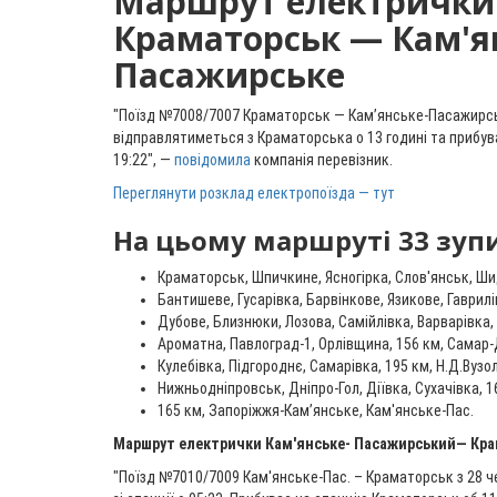
Маршрут електрички
Краматорськ — Кам'я
Пасажирське
"Поїзд №7008/7007 Краматорськ — Кам’янське-Пасажирськ
відправлятиметься з Краматорська о 13 годині та прибув
19:22", —
повідомила
компанія перевізник.
Переглянути розклад електропоїзда — тут
На цьому маршруті 33 зуп
Краматорськ, Шпичкине, Ясногірка, Слов'янськ, Ш
Бантишеве, Гусарівка, Барвінкове, Язикове, Гаврилі
Дубове, Близнюки, Лозова, Самійлівка, Варварівка,
Ароматна, Павлоград-1, Орлівщина, 156 км, Самар
Кулебівка, Підгороднє, Самарівка, 195 км, Н.Д.Вузол
Нижньодніпровськ, Дніпро-Гол, Діївка, Сухачівка, 1
165 км, Запоріжжя-Кам’янське, Кам'янське-Пас.
Маршрут електрички Кам'янське- Пасажирський— Кр
"Поїзд №7010/7009 Кам'янське-Пас. – Краматорськ з 28 ч