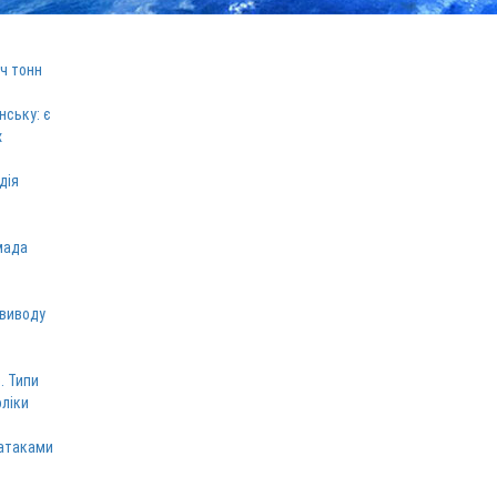
ч тонн
нську: є
х
дія
мада
 виводу
. Типи
оліки
 атаками