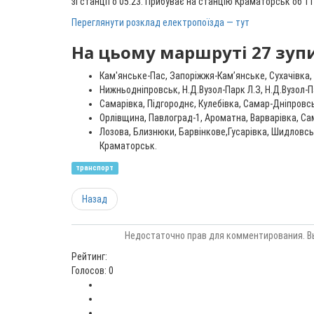
зі станції о 05:23. Прибуває на станцію Краматорськ об 11
Переглянути розклад електропоїзда — тут
На цьому маршруті 27 зуп
Кам'янське-Пас, Запоріжжя-Кам’янське, Сухачівка, 
Нижньодніпровськ, Н.Д.Вузол-Парк Л.З, Н.Д.Вузол-Па
Самарівка, Підгороднє, Кулебівка, Самар-Дніпровсь
Орлівщина, Павлоград-1, Ароматна, Варварівка, Сам
Лозова, Близнюки, Барвінкове,Гусарівка, Шидловсь
Краматорськ.
транспорт
Назад
Недостаточно прав для комментирования. В
Рейтинг:
Голосов: 0