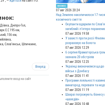
:29", —
йдеться
на сайті УЗ.
космос
07 авг 2026 20:24
Над Землею накопичилося 17 тися
инок:
космічного сміття
Окупанти вдарили по Слов'я
Діївка, Дніпро-Гол,
загиблий і п'ятеро поранени
рк Е.Г, 195 км,
07 авг 2026 19:58
кий, 156 км,
У захисті проти росії Фінлян
ійлівка,
розраховує на болота
ка, Слов'янськ, Шпичкине,
07 авг 2026 12:29
6 серпня Краматорська гро
зазнала 20 обстрілів
07 авг 2026 12:25
Українці визначилися щодо
Вперёд
військ з Донбасу
07 авг 2026 11:41
ыполните вход на сайт
Програми лояльності казино
винагород, переваги та нед
07 авг 2026 11:19
Шахраї погрожують бізнесу
«шахедів»
07 авг 2026 10:48