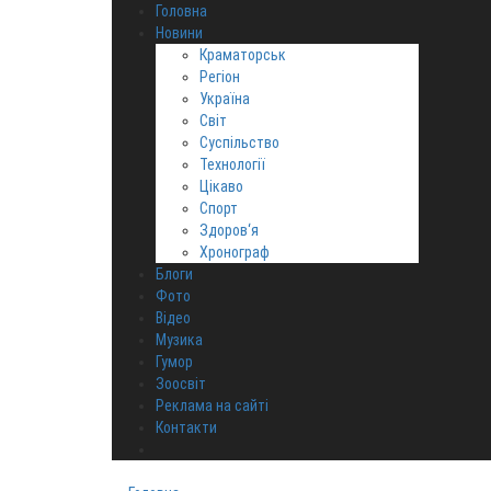
Головна
Новини
Краматорськ
Регіон
Україна
Світ
Суспільство
Технології
Цікаво
Спорт
Здоров‘я
Хронограф
Блоги
Фото
Відео
Музика
Гумор
Зоосвіт
Реклама на сайті
Контакти