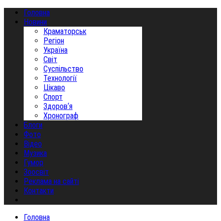
Головна
Новини
Краматорськ
Регіон
Україна
Світ
Суспільство
Технології
Цікаво
Спорт
Здоров‘я
Хронограф
Блоги
Фото
Відео
Музика
Гумор
Зоосвіт
Реклама на сайті
Контакти
Головна