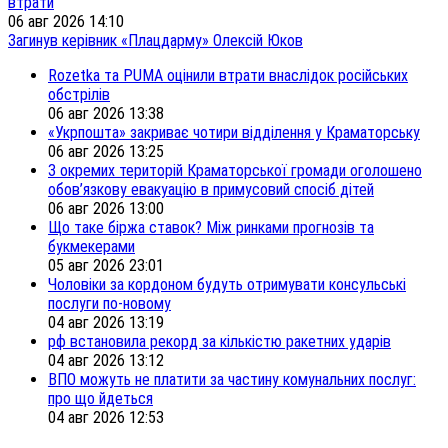
втрати
06 авг 2026 14:10
Загинув керівник «Плацдарму» Олексій Юков
Rozetka та PUMA оцінили втрати внаслідок російських
обстрілів
06 авг 2026 13:38
«Укрпошта» закриває чотири відділення у Краматорську
06 авг 2026 13:25
З окремих територій Краматорської громади оголошено
обов’язкову евакуацію в примусовий спосіб дітей
06 авг 2026 13:00
Що таке біржа ставок? Між ринками прогнозів та
букмекерами
05 авг 2026 23:01
Чоловіки за кордоном будуть отримувати консульські
послуги по-новому
04 авг 2026 13:19
рф встановила рекорд за кількістю ракетних ударів
04 авг 2026 13:12
ВПО можуть не платити за частину комунальних послуг:
про що йдеться
04 авг 2026 12:53