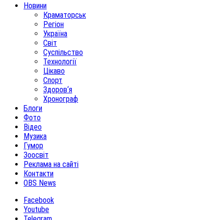
Новини
Краматорськ
Регіон
Україна
Світ
Суспільство
Технології
Цікаво
Спорт
Здоров‘я
Хронограф
Блоги
Фото
Відео
Музика
Гумор
Зоосвіт
Реклама на сайті
Контакти
OBS News
Facebook
Youtube
Telegram