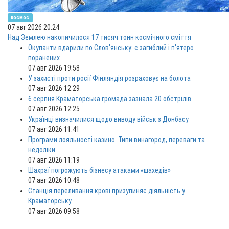
космос
07 авг 2026 20:24
Над Землею накопичилося 17 тисяч тонн космічного сміття
Окупанти вдарили по Слов'янську: є загиблий і п'ятеро
поранених
07 авг 2026 19:58
У захисті проти росії Фінляндія розраховує на болота
07 авг 2026 12:29
6 серпня Краматорська громада зазнала 20 обстрілів
07 авг 2026 12:25
Українці визначилися щодо виводу військ з Донбасу
07 авг 2026 11:41
Програми лояльності казино. Типи винагород, переваги та
недоліки
07 авг 2026 11:19
Шахраї погрожують бізнесу атаками «шахедів»
07 авг 2026 10:48
Станція переливання крові призупиняє діяльність у
Краматорську
07 авг 2026 09:58