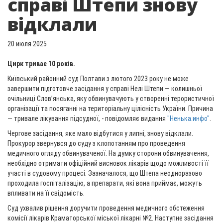
справі Штепи знову
відклали
20 июля 2025
Цирк триває 10 років.
Київський районний суд Полтави з лютого 2023 року не може
завершити підготовче засідання у справі Нелі Штепи — колишньої
очільниці Слов’янська, яку обвинувачують у створенні терористичної
організації та посяганні на територіальну цілісність України. Причина
— тривале лікування підсудної, - повідомляє видання
"Ненька.инфо"
.
Чергове засідання, яке мало відбутися у липні, знову відклали.
Прокурор звернувся до суду з клопотанням про проведення
медичного огляду обвинуваченої. На думку сторони обвинувачення,
необхідно отримати офіційний висновок лікарів щодо можливості її
участі в судовому процесі. Зазначалося, що Штепа неодноразово
проходила госпіталізацію, а препарати, які вона приймає, можуть
впливати на її свідомість.
Суд ухвалив рішення доручити проведення медичного обстеження
комісії лікарів Краматорської міської лікарні №2. Наступне засідання