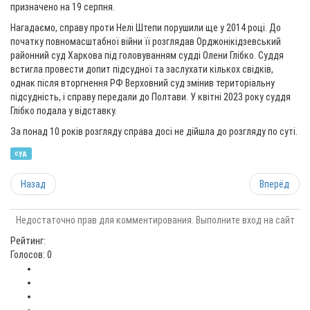
призначено на 19 серпня.
Нагадаємо, справу проти Нелі Штепи порушили ще у 2014 році. До
початку повномасштабної війни її розглядав Орджонікідзевський
районний суд Харкова під головуванням судді Олени Глібко. Суддя
встигла провести допит підсудної та заслухати кількох свідків,
однак після вторгнення РФ Верховний суд змінив територіальну
підсудність, і справу передали до Полтави. У квітні 2023 року суддя
Глібко подала у відставку.
За понад 10 років розгляду справа досі не дійшла до розгляду по суті.
суд
Назад
Вперёд
Недостаточно прав для комментирования. Выполните вход на сайт
Рейтинг:
Голосов: 0