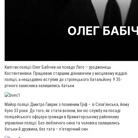
Капітан поліції Олег Бабічев на псевдо Лего – уродженець
Костянтинівки. Працював старшим дізнавачем у місцевому відділі
поліції, а нещодавно вступив до стрілецького батальйону. У 35-
річного захисника залишились батьки.
Майор поліції Дмитро Гаврик з позивним Гріф – зі Слов’янська, йому
було 33 роки. До того, як стати воїном, він ніс службу на посаді
поліцейського офіцера громади в Краматорському районному
управлінні поліції. Без люблячого сина та чоловіка залишились
батьки й дружина, без тата – п’ятирічний син.