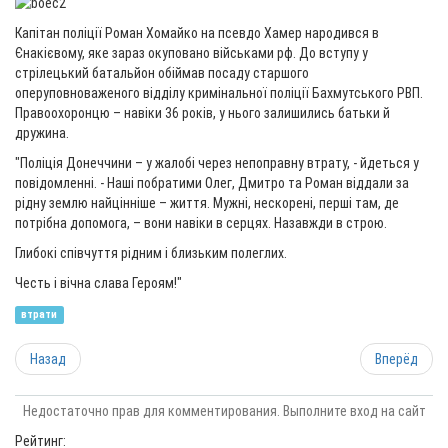
Капітан поліції Роман Хомайко на псевдо Хамер народився в
Єнакієвому, яке зараз окуповано військами рф. До вступу у
стрілецький батальйон обіймав посаду старшого
оперуповноваженого відділу кримінальної поліції Бахмутського РВП.
Правоохоронцю – навіки 36 років, у нього залишились батьки й
дружина.
"Поліція Донеччини – у жалобі через непоправну втрату, - йдеться у
повідомленні. - Наші побратими Олег, Дмитро та Роман віддали за
рідну землю найцінніше – життя. Мужні, нескорені, перші там, де
потрібна допомога, – вони навіки в серцях. Назавжди в строю.
Глибокі співчуття рідним і близьким полеглих.
Честь і вічна слава Героям!"
втрати
Назад
Вперёд
Недостаточно прав для комментирования. Выполните вход на сайт
Рейтинг: