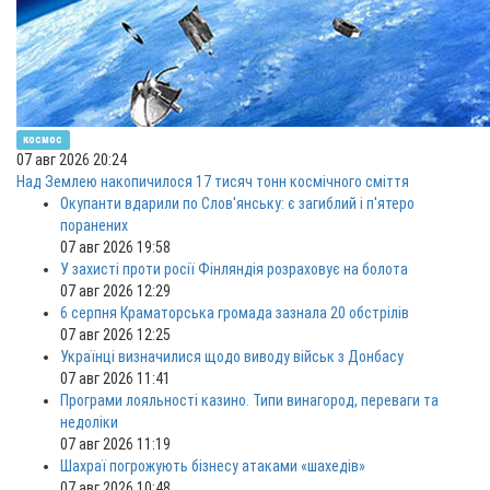
космос
07 авг 2026 20:24
Над Землею накопичилося 17 тисяч тонн космічного сміття
Окупанти вдарили по Слов'янську: є загиблий і п'ятеро
поранених
07 авг 2026 19:58
У захисті проти росії Фінляндія розраховує на болота
07 авг 2026 12:29
6 серпня Краматорська громада зазнала 20 обстрілів
07 авг 2026 12:25
Українці визначилися щодо виводу військ з Донбасу
07 авг 2026 11:41
Програми лояльності казино. Типи винагород, переваги та
недоліки
07 авг 2026 11:19
Шахраї погрожують бізнесу атаками «шахедів»
07 авг 2026 10:48