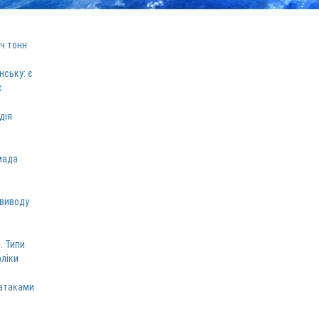
ч тонн
нську: є
х
дія
мада
 виводу
. Типи
оліки
 атаками