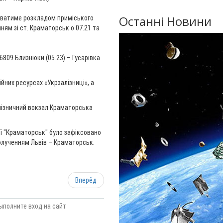
Останні Новини
уватиме розкладом приміського
ям зі ст. Краматорськ о 07.21 та
809 Близнюки (05.23) – Гусарівка
них ресурсах «Укрзалізниці», а
лізничний вокзал Краматорська
ії "Краматорськ" було зафіксовано
лученням Львів – Краматорськ.
Вперёд
ыполните вход на сайт