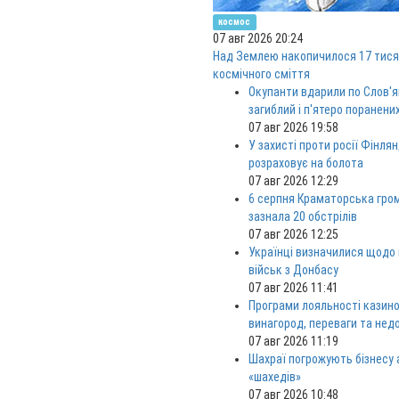
космос
07 авг 2026 20:24
Над Землею накопичилося 17 тися
космічного сміття
Окупанти вдарили по Слов'я
загиблий і п'ятеро поранени
07 авг 2026 19:58
У захисті проти росії Фінлян
розраховує на болота
07 авг 2026 12:29
6 серпня Краматорська гро
зазнала 20 обстрілів
07 авг 2026 12:25
Українці визначилися щодо
військ з Донбасу
07 авг 2026 11:41
Програми лояльності казино
винагород, переваги та нед
07 авг 2026 11:19
Шахраї погрожують бізнесу
«шахедів»
07 авг 2026 10:48