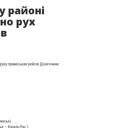
у районі
но рух
ів
а руху приміських рейсів Донеччини
янськ).
к – Харків-Пас.)