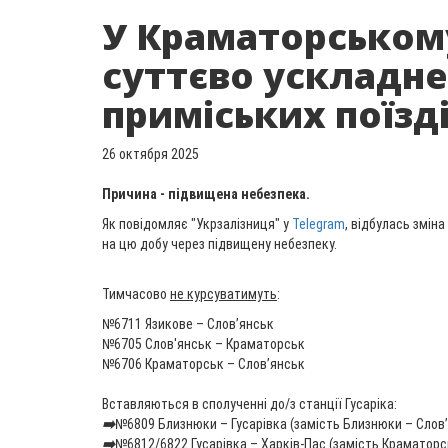
У Краматорськом
суттєво ускладне
приміських поїзд
26 октября 2025
Причина - підвищена небезпека.
Як повідомляє "Укрзалізниця" у
Telegram
, відбулась змін
на цю добу через підвищену небезпеку.
Тимчасово
не курсуватимуть
:
№6711 Язикове – Слов’янськ
№6705 Слов'янськ – Краматорськ
№6706 Краматорськ – Слов’янськ
Вставляються в сполученні до/з станції Гусаріка:
➡️
№6809 Близнюки – Гусарівка (замість Близнюки – Слов’
➡️
№6812/6822 Гусарівка – Харків-Пас (замість Краматорсь