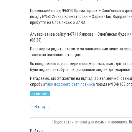
Приміський поїзд №6810 Краматорськ – Слов’янськ курс
поїзду №6812/6822 Краматорськ – Харків-Пас. Відправленн
прибуття на Словʼянськ о 07.43.
Альтернатива рейсу №6711 Язикове – Слов’янськ буде № 6
(06.37).
Пасажирам радять стежити за оновленнями лише на офіцій
також на вокзалах і станціях.
Як повідомляють пасажири в соцмережах, сьогодні на за
було подано автобуси, які доправили людей до Гусарівки.
Нагадаємо, що 24 жовтня на під’їзді до залізничної станц
спробу
атаки ворожого безпілотника
поїзда №104/103 спо
транспорт
Назад
Недостаточно прав для комментирования. В
Рейтинг: