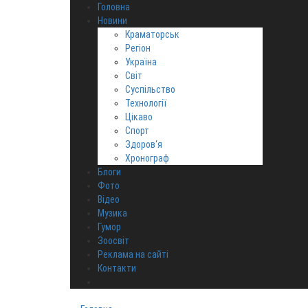
Головна
Новини
Краматорськ
Регіон
Україна
Світ
Суспільство
Технології
Цікаво
Спорт
Здоров‘я
Хронограф
Блоги
Фото
Відео
Музика
Гумор
Зоосвіт
Реклама на сайті
Контакти