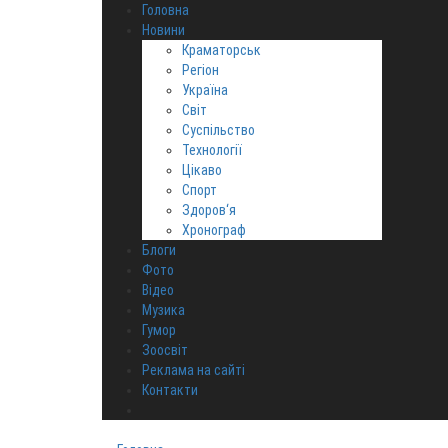
Головна
Новини
Краматорськ
Регіон
Україна
Світ
Суспільство
Технології
Цікаво
Спорт
Здоров‘я
Хронограф
Блоги
Фото
Відео
Музика
Гумор
Зоосвіт
Реклама на сайті
Контакти