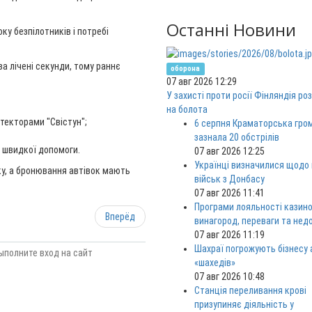
Останні Новини
ку безпілотників і потребі
а лічені секунди, тому раннє
оборона
07 авг 2026 12:29
У захисті проти росії Фінляндія ро
на болота
етекторами "Свістун";
6 серпня Краматорська гро
зазнала 20 обстрілів
 швидкої допомоги.
07 авг 2026 12:25
Українці визначилися щодо
ку, а бронювання автівок мають
військ з Донбасу
07 авг 2026 11:41
Програми лояльності казино
Вперёд
винагород, переваги та нед
07 авг 2026 11:19
Шахраї погрожують бізнесу
ыполните вход на сайт
«шахедів»
07 авг 2026 10:48
Станція переливання крові
призупиняє діяльність у