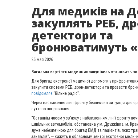
Для медиків на Д
закуплять РЕБ, др
детектори та
бронюватимуть 
25 мая 2026
Загальна вартість медичних закупівель становить по
Для бригад екстреної медичної допомоги у прифронтови
закупити системи РЕБ, дрон-детектори та провести броню
повідомляє
"Вільне радіо".
Через наближення лінії фронту безпекова ситуація для б
суттєво погіршилася.
"Останнім часом у зв’язку з наближенням лінії фронту по
цивільних автомобілів, обстановка у м. Дружківка, м. Кр
дуже небезпечною для бригад ЕМД та пацієнтів, яких тр
закладів", — кажуть в обласному центрі екстреної меди