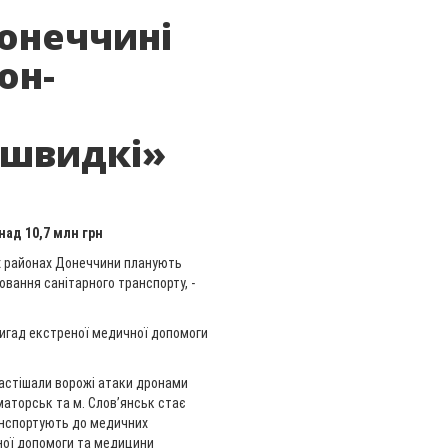
онеччині
он-
«швидкі»
над 10,7 млн грн
х районах Донеччини планують
вання санітарного транспорту, -
ригад екстреної медичної допомоги
частішали ворожі атаки дронами
аматорськ та м. Слов’янськ стає
анспортують до медичних
чної допомоги та медицини