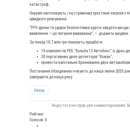
катастроф.
Окремо наголошують і на стрімкому зростанні загрози з бо
швидкого реагування.
"FPV-дрони та ударні безпілотники здатні завдати шкоди з
виявлення — це питання виживання", — додають медики.
За понад 10,7 млн грн планують придбати:
15 комплектів РЕБ "Бульба 12 Автобокс" із дрон-д
20 портативних дрон-детекторів "Кожан";
провести капітальне бронювання двох автомобілів
Постачання обладнання очікують до кінця липня 2026 ро
завершити до кінця року.
Назад
Недостаточно прав для комментирования. В
Рейтинг:
Голосов: 0