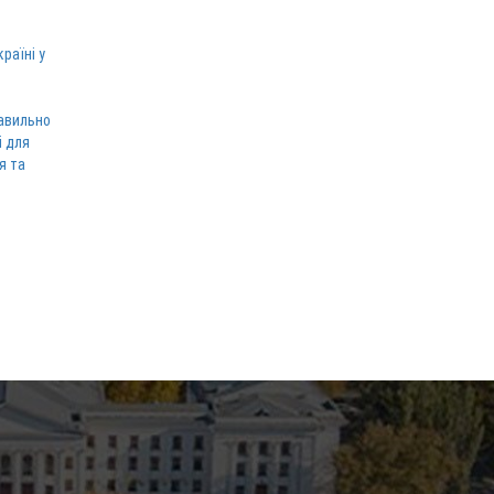
раїні у
равильно
і для
я та