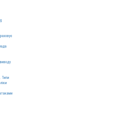
зраховує
мада
 виводу
. Типи
оліки
 атаками