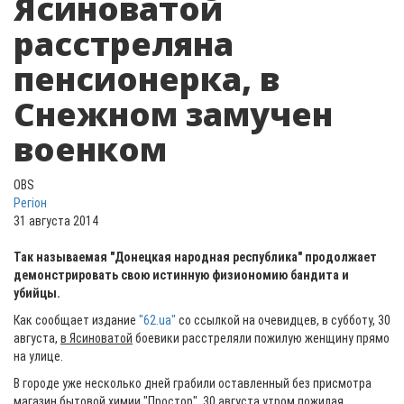
Ясиноватой
расстреляна
пенсионерка, в
Снежном замучен
военком
OBS
Регіон
31 августа 2014
Так называемая "Донецкая народная республика" продолжает
демонстрировать свою истинную физиономию бандита и
убийцы.
Как сообщает издание
"62.ua"
со ссылкой на очевидцев, в субботу, 30
августа,
в Ясиноватой
боевики расстреляли пожилую женщину прямо
на улице.
В городе уже несколько дней грабили оставленный без присмотра
магазин бытовой химии "Простор". 30 августа утром пожилая