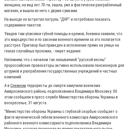
женщина, на вид лет 70-ти, зашла, уже в фактически разграбленный
магазин, и вышла из него с двумя сумками.
На выходе ее встретил патруль "ДНР" и потребовал показать
содержимое пакетов.
Увидев там упаковки губной помады и кремов, боевики заявили, что
это мародерство и по законам военного времени за это полагается
расстрел. Приговор был приведен в исполнение прямо на улице на
глазах случайных прохожих, - пишет издание.
Напомним, что с началом так называемой "русской весны"
пророссийские провокаторы активно использовали пенсионеров для
штурмов и разграбления государственных учреждений и частных
компаний.
А в
Снежном
террористы до смерти замучили военкома
Амвросиевского района, подполковника Владимира Московку. Об
этом сообщили в пресс-службе Министерства обороны Украины в
воскресенье, 31 августа.
"Министерство обороны Украины с глубокой скорбью сообщает о
факте мученической гибели военного комиссара Амвросиевского
районного военного комиссариата подполковника Владимира
Московки, которая произошла во время показательного пытки