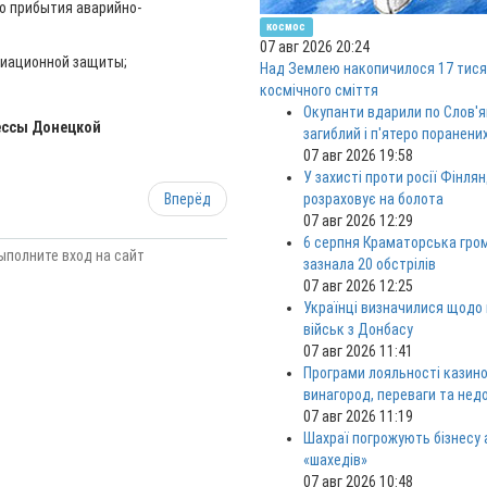
о прибытия аварийно-
космос
07 авг 2026 20:24
диационной защиты;
Над Землею накопичилося 17 тися
космічного сміття
Окупанти вдарили по Слов'я
ессы Донецкой
загиблий і п'ятеро поранени
07 авг 2026 19:58
У захисті проти росії Фінлян
Вперёд
розраховує на болота
07 авг 2026 12:29
6 серпня Краматорська гро
ыполните вход на сайт
зазнала 20 обстрілів
07 авг 2026 12:25
Українці визначилися щодо
військ з Донбасу
07 авг 2026 11:41
Програми лояльності казино
винагород, переваги та нед
07 авг 2026 11:19
Шахраї погрожують бізнесу
«шахедів»
07 авг 2026 10:48