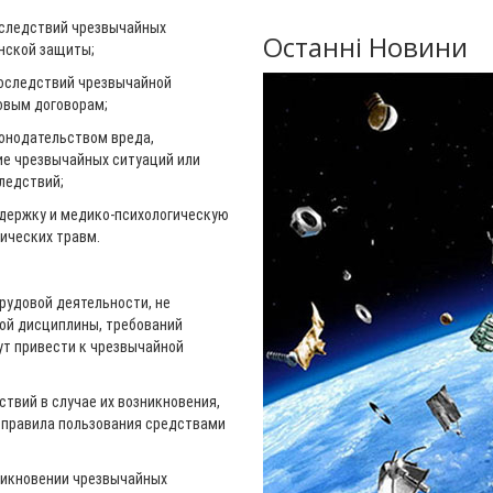
оследствий чрезвычайных
Останні Новини
нской защиты;
последствий чрезвычайной
довым договорам;
конодательством вреда,
ие чрезвычайных ситуаций или
ледствий;
держку и медико-психологическую
ических травм.
рудовой деятельности, не
ой дисциплины, требований
ут привести к чрезвычайной
ствий в случае их возникновения,
правила пользования средствами
никновении чрезвычайных