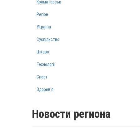
Краматорськ
Регіон
Україна
Суспільство
Цікаво
Технології
Спорт
Здоров‘я
Новости региона