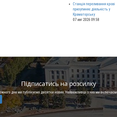
Станція переливання крові
призупиняє діяльність у
Краматорську
07 авг 2026 09:58
Підписатись на розсилку
Кожного дня ми публікуємо десятки новин. Найважливіші з них ми включаєм