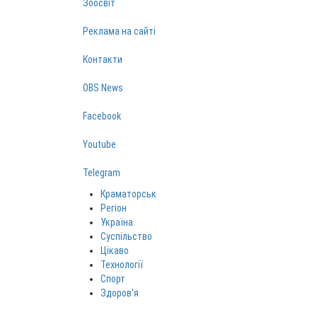
Зоосвіт
Реклама на сайті
Контакти
OBS News
Facebook
Youtube
Telegram
Краматорськ
Регіон
Україна
Суспільство
Цікаво
Технології
Спорт
Здоров‘я