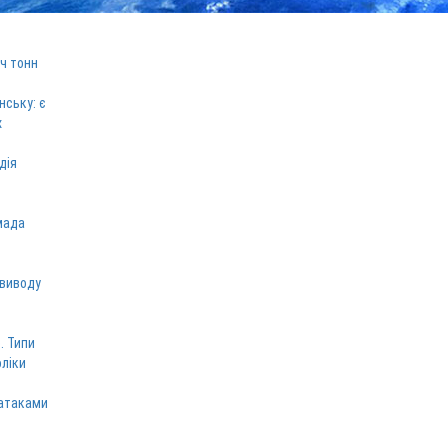
ч тонн
нську: є
х
дія
мада
 виводу
. Типи
оліки
 атаками