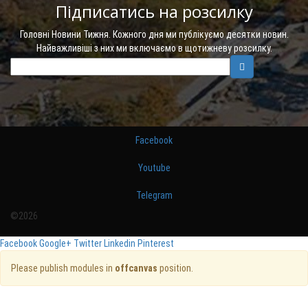
Підписатись на розсилку
Головні Новини Тижня. Кожного дня ми публікуємо десятки новин.
Найважливіші з них ми включаємо в щотижневу розсилку.
Facebook
Youtube
Telegram
©2026
Facebook
Google+
Twitter
Linkedin
Pinterest
Please publish modules in
offcanvas
position.