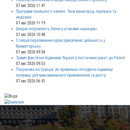
07 авг 2026 11:41
Програми лояльності казино. Типи винагород, переваги та
недоліки
07 авг 2026 11:19
Шахраї погрожують бізнесу атаками «шахедів»
07 авг 2026 10:48
Станція переливання крові призупиняє діяльність у
Краматорську
07 авг 2026 09:58
Трамп фактично відмовив Україні у постачанні ракет до Patriot
07 авг 2026 09:53
Покрокова інструкція: як правильно посадити саджанці
полуниці для максимального приживлення та росту
07 авг 2026 06:41