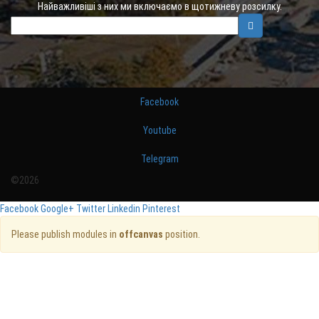
Найважливіші з них ми включаємо в щотижневу розсилку.
Facebook
Youtube
Telegram
©2026
Facebook
Google+
Twitter
Linkedin
Pinterest
Please publish modules in
offcanvas
position.