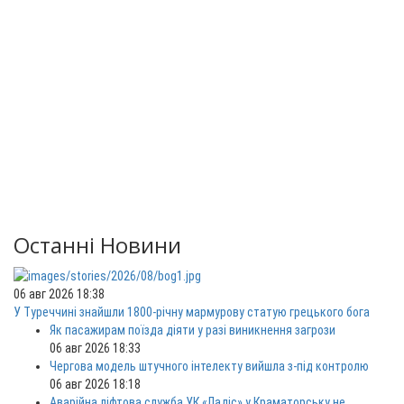
Останні Новини
06 авг 2026 18:38
У Туреччині знайшли 1800-річну мармурову статую грецького бога
Як пасажирам поїзда діяти у разі виникнення загрози
06 авг 2026 18:33
Чергова модель штучного інтелекту вийшла з-під контролю
06 авг 2026 18:18
Аварійна ліфтова служба УК «Ладіс» у Краматорську не