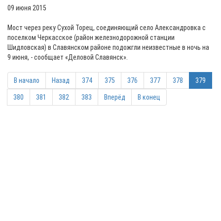
09 июня 2015
Мост через реку Сухой Торец, соединяющий село Александровка с
поселком Черкасское (район железнодорожной станции
Шидловская) в Славянском районе подожгли неизвестные в ночь на
9 июня, - сообщает «Деловой Славянск».
В начало
Назад
374
375
376
377
378
379
380
381
382
383
Вперёд
В конец