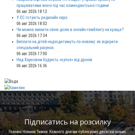
працюватиме вночі під час комендантської години
06 авг 2026 18:12
У ЄС готують редизайн євро
06 авг 2026 18:02
Чи можна змінити свою долю в онлайн-гемблінгу на краще?
06 авг 2026 17:34
Виплати на дітей надходитимуть по-новому: як відкрити
спеціальний рахунок
06 авг 2026 17:00
Над Харковом будують «купол» від дронів
06 авг 2026 16:36
Підписатись на розсилку
Головні Новини Тижня. Кожного дня ми публікуємо десятки новин.