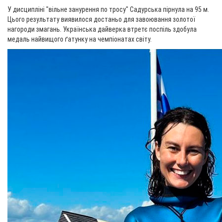
У дисципліні "вільне занурення по тросу" Садурська пірнула на 95 м.
Цього результату виявилося достаньо для завоювання золотої
нагороди змагань. Українська дайверка втретє поспіль здобула
медаль найвищого ґатунку на чемпіонатах світу.