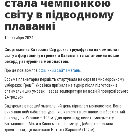
стала чемпіонкою
світу в підводному
плаванні
10 октября 2024
Спортсменка Катерина Садурська тріумфувала на чемпіонаті
світу з фрідайвінгу в грецькій Каламаті та встановила новий
рекорд у зануренні з моноластою.
Про це повідомляє
офіційний сайт змагань
.
Восьма планетарна першість стартувала на середземноморському
узбережжі Греції. Українка приїхала на турнір після підготовки в
оптимальніших умовах – зараз температура на водній поверхні всього
24 градуси.
Садурська в перший змагальний день пірнала з моноластою. Вона
виконала найглибше занурення в кар'єрі та встановила абсолютний
рекорд для України – 103 м. Для прикладу, висота монументу
Батьківщина-Мати в Києві менша на метр. Дайверка оновила
досягнення, що належало Наталії Жарковій (102 м).