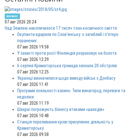
космос
07 авг 2026 20:24
Над Землею накопичилося 17 тисяч тонн космічного сміття
Окупанти вдарили по Слов'янську: є загиблий і п'ятеро
поранених
07 авг 2026 19:58
У захисті проти росії Фінляндія розраховує на болота
07 авг 2026 12:29
6 серпня Краматорська громада зазнала 20 обстрілів
07 авг 2026 12:25
Українці визначилися щодо виводу військ з Донбасу
07 авг 2026 11:41
Програми лояльності казино. Типи винагород, переваги та
недоліки
07 авг 2026 11:19
Шахраї погрожують бізнесу атаками «шахедів»
07 авг 2026 10:48
Станція переливання крові призупиняє діяльність у
Краматорську
07 авг 2026 09:58