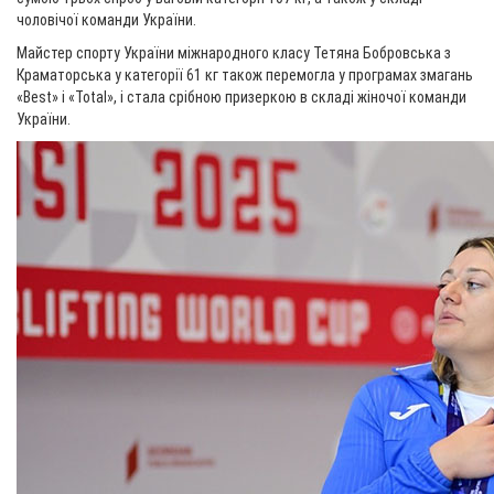
чоловічої команди України.
Майстер спорту України міжнародного класу Тетяна Бобровська з
Краматорська у категорії 61 кг також перемогла у програмах змагань
«Best» і «Total», і стала срібною призеркою в складі жіночої команди
України.