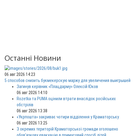
Останні Новини
06 авг 2026 14:23
5 способов снизить букмекерскую маржу для увеличения выигрышей
Загинув керівник «Плацдарму» Олексій Юков
06 авг 2026 14:10
Rozetka та PUMA оцінили втрати внаслідок російських
обстрілів
06 авг 2026 13:38
«Укрпошта» закриває чотири відділення у Краматорську
06 авг 2026 13:25
З окремих територій Краматорської громади оголошено
обов’язкову евакуацію в примусовий спосіб дітей