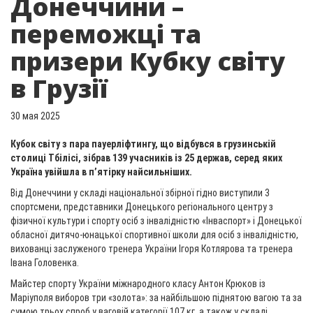
Донеччини –
переможці та
призери Кубку світу
в Грузії
30 мая 2025
Кубок світу з пара пауерліфтингу, що відбувся в грузинській
столиці Тбілісі, зібрав 139 учасників із 25 держав, серед яких
Україна увійшла в п’ятірку найсильніших.
Від Донеччини у складі національної збірної гідно виступили 3
спортсмени, представники Донецького регіонального центру з
фізичної культури і спорту осіб з інвалідністю «Інваспорт» і Донецької
обласної дитячо-юнацької спортивної школи для осіб з інвалідністю,
вихованці заслуженого тренера України Ігоря Котлярова та тренера
Івана Головенка.
Майстер спорту України міжнародного класу Антон Крюков із
Маріуполя виборов три «золота»: за найбільшою піднятою вагою та за
сумою трьох спроб у ваговій категорії 107 кг, а також у складі