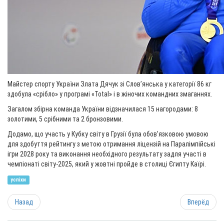
Майстер спорту України Злата Дячук зі Слов’янська у категорії 86 кг
здобула «срібло» у програмі «Total» і в жіночих командних змаганнях.
Загалом збірна команда України відзначилася 15 нагородами: 8
золотими, 5 срібними та 2 бронзовими.
Додамо, що участь у Кубку світу в Грузії була обов’язковою умовою
для здобуття рейтингу з метою отримання ліцензій на Паралімпійські
ігри 2028 року та виконання необхідного результату задля участі в
чемпіонаті світу-2025, який у жовтні пройде в столиці Єгипту Каїрі.
успіхи
Назад
Вперёд