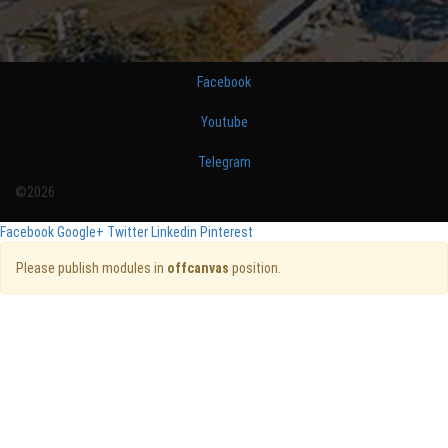
Facebook
Youtube
Telegram
©2026
Facebook
Google+
Twitter
Linkedin
Pinterest
Please publish modules in
offcanvas
position.