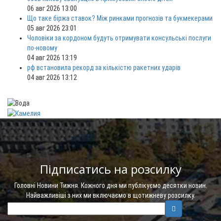
06 авг 2026 13:00
Що таке біржа ставок? Між ринками прогнозів та букмекерами
05 авг 2026 23:01
Чоловіки за кордоном будуть отримувати консульські послуги
по-новому
04 авг 2026 13:19
рф встановила рекорд за кількістю ракетних ударів
04 авг 2026 13:12
Підписатись на розсилку
Головні Новини Тижня. Кожного дня ми публікуємо десятки новин.
Найважливіші з них ми включаємо в щотижневу розсилку.