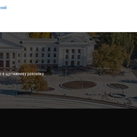
аний
о в щотижневу розсилку.