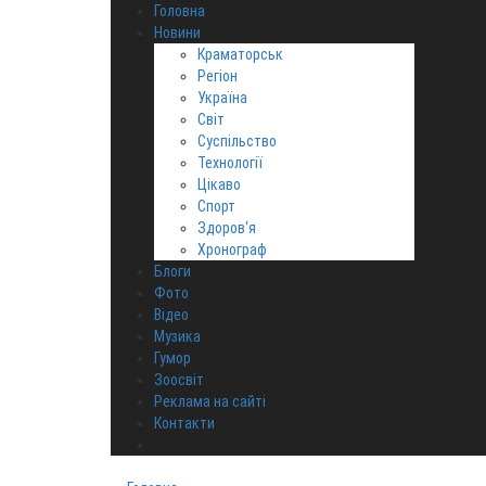
Головна
Новини
Краматорськ
Регіон
Україна
Світ
Суспільство
Технології
Цікаво
Спорт
Здоров‘я
Хронограф
Блоги
Фото
Відео
Музика
Гумор
Зоосвіт
Реклама на сайті
Контакти