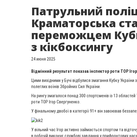
Патрульний полі
Краматорська ст
переможцем Кубк
з кікбоксингу
24 июня 2025
Відмінний результат показав інспектор роти ТОР Ігор
Цими вихідними у Бучі відбулися змагання Кубку України з
полеглих воїнів Збройних Сил України.
На рингу змагалося понад 300 спортсменів із 13 областей 
роти ТОР Ігор Свергуненко.
У фінальному двобої в категорії 91+ він завоював беззап
У вільний час Ігор активно займається спортом та відто
в робочій виконує службові завдання у прифронтових нас