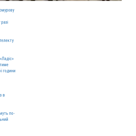
армурову
 разі
телекту
 «Ладіс»
атиме
ої години
ю в
муть по-
льний