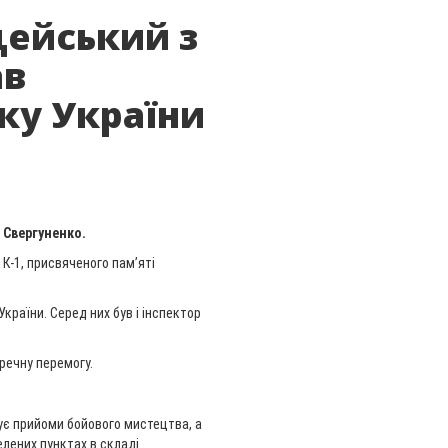
цейський з
ав
у України
 Свергуненко.
 К-1, присвяченого пам’яті
України. Серед них був і інспектор
еречну перемогу.
чує прийоми бойового мистецтва, а
елених пунктах в складі