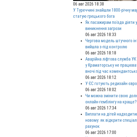
06 авг 2026 18:38
У Туреччині знайшли 1800-річну м
статую грецького бога
Як пасажирам поїзда діяти у
виникнення загрози
06 авг 2026 18:33
Чергова модель штучного ін
вийшла з-під контролю
06 авг 2026 18:18
Аварійна ліфтова служба УК
у Краматорську не працюв
вночі під час комендантськ
06 авг 2026 18:12
У ЄС готують редизайн євро
06 авг 2026 18:02
Чи можна змінити свою дол
онлайн-гемблінгу на краще?
06 авг 2026 17:34
Виплати на дітей надходити
новому: як відкрити спеціа
рахунок
06 авг 2026 17:00