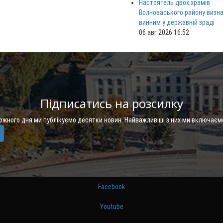
Настоятель двох храмів
Волноваського району визн
винним у державній зраді
06 авг 2026 16:52
Підписатись на розсилку
Кожного дня ми публікуємо десятки новин. Найважливіші з них ми включаєм
Facebook
Youtube