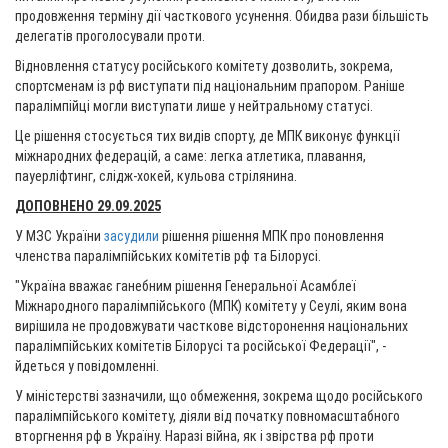
продовження терміну дії часткового усунення. Обидва рази більшість
делегатів проголосували проти.
Відновлення статусу російського комітету дозволить, зокрема,
спортсменам із рф виступати під національним прапором. Раніше
паралімпійці могли виступати лише у нейтральному статусі.
Це рішення стосується тих видів спорту, де МПК виконує функції
міжнародних федерацій, а саме: легка атлетика, плавання,
пауерліфтинг, слідж-хокей, кульова стрілянина.
ДОПОВНЕНО 29.09.2025
У МЗС України
засудили
рішення рішення МПК про поновлення
членства паралімпійських комітетів рф та Білорусі.
"Україна вважає ганебним рішення Генеральної Асамблеї
Міжнародного паралімпійського (МПК) комітету у Сеулі, яким вона
вирішила не продовжувати часткове відсторонення національних
паралімпійських комітетів Білорусі та російської Федерації", -
йдеться у повідомленні.
У міністерстві зазначили, що обмеження, зокрема щодо російського
паралімпійського комітету, діяли від початку повномасштабного
вторгнення рф в Україну. Наразі війна, як і звірства рф проти