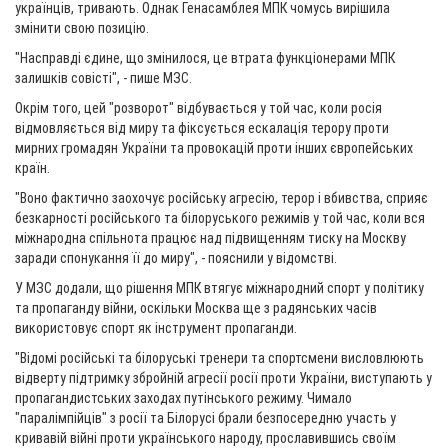
українців, тривають. Однак Генасамблея МПК чомусь вирішила
змінити свою позицію.
"Насправді єдине, що змінилося, це втрата функціонерами МПК
залишків совісті", - пише МЗС.
Окрім того, цей "розворот" відбувається у той час, коли росія
відмовляється від миру та фіксується ескалація терору проти
мирних громадян України та провокацій проти інших європейських
країн.
"Воно фактично заохочує російську агресію, терор і вбивства, сприяє
безкарності російського та білоруського режимів у той час, коли вся
міжнародна спільнота працює над підвищенням тиску на Москву
заради спонукання її до миру", - пояснили у відомстві.
У МЗС додали, що рішення МПК втягує міжнародний спорт у політику
та пропаганду війни, оскільки Москва ще з радянських часів
використовує спорт як інструмент пропаганди.
"Відомі російські та білоруські тренери та спортсмени висловлюють
відверту підтримку збройній агресії росії проти України, виступають у
пропагандистських заходах путінського режиму. Чимало
"паралімпійців" з росії та Білорусі брали безпосередню участь у
кривавій війні проти українського народу, прославившись своїм