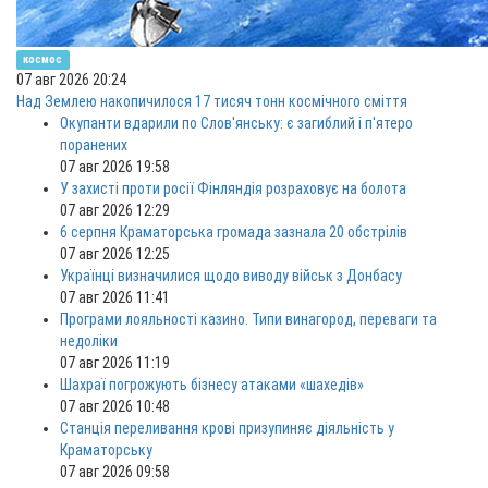
космос
07 авг 2026 20:24
Над Землею накопичилося 17 тисяч тонн космічного сміття
Окупанти вдарили по Слов'янську: є загиблий і п'ятеро
поранених
07 авг 2026 19:58
У захисті проти росії Фінляндія розраховує на болота
07 авг 2026 12:29
6 серпня Краматорська громада зазнала 20 обстрілів
07 авг 2026 12:25
Українці визначилися щодо виводу військ з Донбасу
07 авг 2026 11:41
Програми лояльності казино. Типи винагород, переваги та
недоліки
07 авг 2026 11:19
Шахраї погрожують бізнесу атаками «шахедів»
07 авг 2026 10:48
Станція переливання крові призупиняє діяльність у
Краматорську
07 авг 2026 09:58