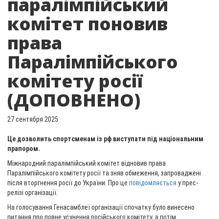
паралімпійський
комітет поновив
права
Паралімпійського
комітету росії
(ДОПОВНЕНО)
27 сентября 2025
Це дозволить спортсменам із рф виступати під національним
прапором.
Міжнародний паралімпійський комітет відновив права
Паралімпійського комітету росії та зняв обмеження, запроваджені
після вторгнення росії до України. Про це
повідомляється
у прес-
релізі організації.
На голосування Генасамблеї організації спочатку було винесено
питання про повне усунення російського комітету, а потім