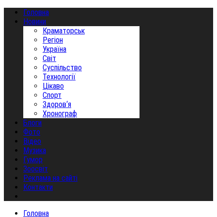
Головна
Новини
Краматорськ
Регіон
Україна
Світ
Суспільство
Технології
Цікаво
Спорт
Здоров‘я
Хронограф
Блоги
Фото
Відео
Музика
Гумор
Зоосвіт
Реклама на сайті
Контакти
Головна