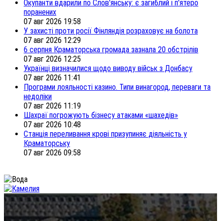
Окупанти вдарили по Слов'янську: є загиблий і п'ятеро
поранених
07 авг 2026 19:58
У захисті проти росії Фінляндія розраховує на болота
07 авг 2026 12:29
6 серпня Краматорська громада зазнала 20 обстрілів
07 авг 2026 12:25
Українці визначилися щодо виводу військ з Донбасу
07 авг 2026 11:41
Програми лояльності казино. Типи винагород, переваги та
недоліки
07 авг 2026 11:19
Шахраї погрожують бізнесу атаками «шахедів»
07 авг 2026 10:48
Станція переливання крові призупиняє діяльність у
Краматорську
07 авг 2026 09:58