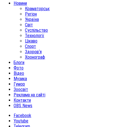
Новини
Краматорськ
Регіон
Україна
Світ
Суспільство
Технології
Цікаво
Спорт
Здоров‘я
Хронограф
Блоги
Фото
Відео
Музика
Гумор
Зоосвіт
Реклама на сайті
Контакти
OBS News
Facebook
Youtube
Telegram