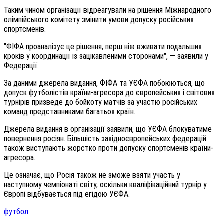
Таким чином організації відреагували на рішення Міжнародного
олімпійського комітету змінити умови допуску російських
спортсменів.
"ФІФА проаналізує це рішення, перш ніж вживати подальших
кроків у координації із зацікавленими сторонами", — заявили у
Федерації.
За даними джерела видання, ФІФА та УЄФА побоюються, що
допуск футболістів країни-агресора до європейських і світових
турнірів призведе до бойкоту матчів за участю російських
команд представниками багатьох країн.
Джерела видання в організації заявили, що УЄФА блокуватиме
повернення росіян. Більшість західноєвропейських федерацій
також виступають жорстко проти допуску спортсменів країни-
агресора.
Це означає, що Росія також не зможе взяти участь у
наступному чемпіонаті світу, оскільки кваліфікаційний турнір у
Європі відбувається під егідою УЄФА.
футбол