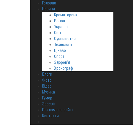
Головна
Новини
Краматорськ
Регіон
Україна
Світ
Суспільство
Технології
Цікаво
Спорт
Здоров‘я
Хронограф
Блоги
Фото
Відео
Музика
Гумор
Зоосвіт
Реклама на сайті
Контакти