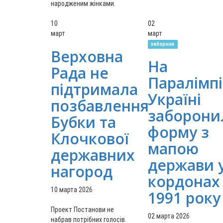
народженим жінками.
10
02
март
март
заборони
Верховна
На
Рада не
Паралімпі
підтримала
Україні
позбавлення
заборони
Бубки та
форму з
Клочкової
мапою
державних
держави 
нагород
кордонах
10 марта 2026
1991 року
Проект Постанови не
02 марта 2026
набрав потрібних голосів.