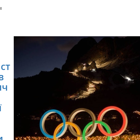
х
ст
в
ич
ї
и