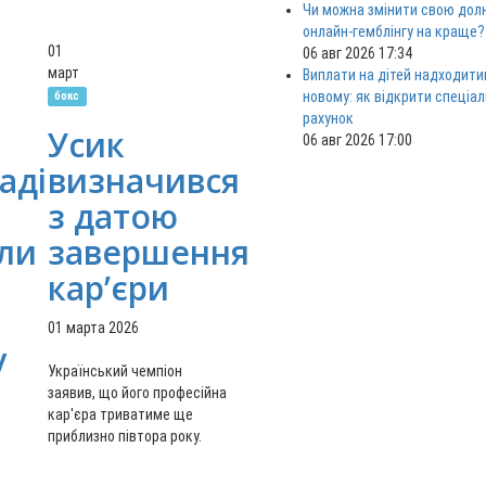
Чи можна змінити свою дол
онлайн-гемблінгу на краще?
01
06 авг 2026 17:34
март
Виплати на дітей надходити
новому: як відкрити спеціа
бокс
рахунок
Усик
06 авг 2026 17:00
аді
визначився
з датою
ли
завершення
кар’єри
01 марта 2026
у
Український чемпіон
заявив, що його професійна
кар'єра триватиме ще
приблизно півтора року.