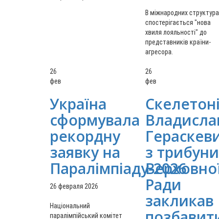
В міжнародних структура
спостерігається "нова
хвиля лояльності" до
представників країни-
агресора.
26
26
фев
фев
Україна
Скелетоні
сформувала
Владисла
рекордну
Гераскев
заявку на
з трибуни
Паралімпіаду-2026
Верховно
Ради
26 февраля 2026
закликав
Національний
позбавит
паралімпійський комітет