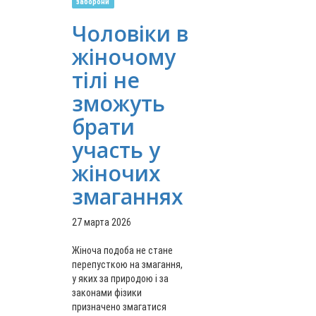
заборони
Чоловіки в
жіночому
тілі не
зможуть
брати
участь у
жіночих
змаганнях
27 марта 2026
Жіноча подоба не стане
перепусткою на змагання,
у яких за природою і за
законами фізики
призначено змагатися