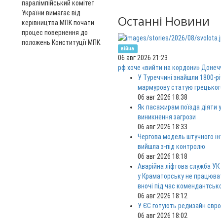
паралімпійський комітет
України вимагає від
Останні Новини
керівництва МПК почати
процес повернення до
положень Конституції МПК.
війна
06 авг 2026 21:23
рф хоче «вийти на кордони» Донеч
У Туреччині знайшли 1800-р
мармурову статую грецьког
06 авг 2026 18:38
Як пасажирам поїзда діяти у
виникнення загрози
06 авг 2026 18:33
Чергова модель штучного ін
вийшла з-під контролю
06 авг 2026 18:18
Аварійна ліфтова служба УК
у Краматорську не працюв
вночі під час комендантськ
06 авг 2026 18:12
У ЄС готують редизайн євро
06 авг 2026 18:02