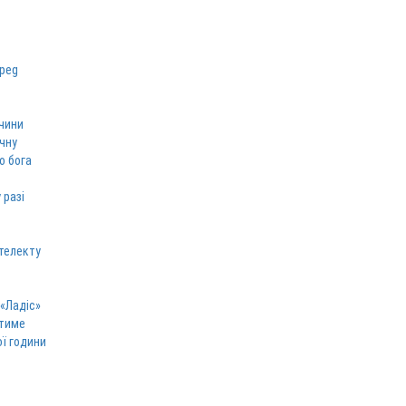
чини
ічну
о бога
 разі
телекту
 «Ладіс»
атиме
ої години