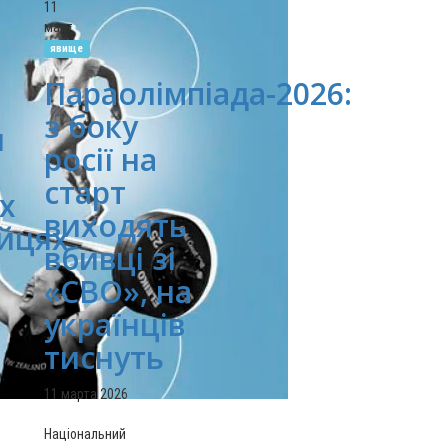
11
март
явище
Параолімпіада-2026:
з боку
и
росії на
старт
х
виходять
ійцях
вбивці зі
«СВО», на
українців
тиснуть
.
11 марта 2026
Національний