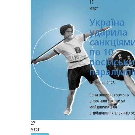
15
март
Україна
ударила
санкціям
по 10
російськи
паралімп
15 марта 2026
Вони використовують
спортивні заходи як
майданчик для
відбілювання злочинів рф
27
март