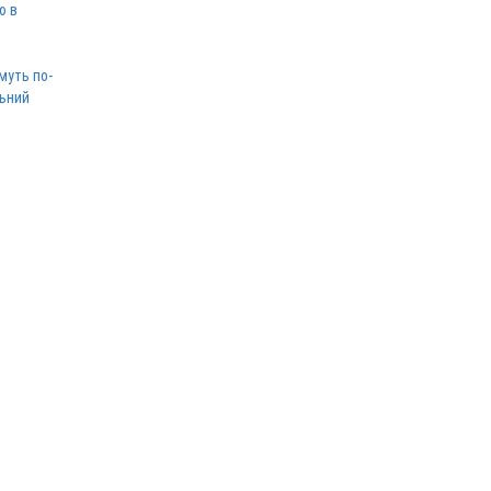
ю в
муть по-
льний